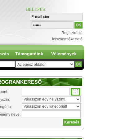
BELÉPÉS
:
Regisztráció
Jelszóemlékeztető
ozás
Támogatóink
Vélemények
ROGRAMKERESŐ
pont:
yszín:
egória:
emény neve: