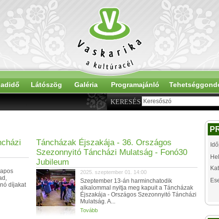
adidő
Látószög
Galéria
Programajánló
Tehetséggond
KERESÉS
P
ncházi
Táncházak Éjszakája - 36. Országos
Idő
Szezonnyitó Táncházi Mulatság - Fonó30
Hel
Jubileum
Kat
napos
2025. szeptember 01. 14:00
ad,
Es
Szeptember 13-án harminchatodik
nó díjakat
alkalommal nyitja meg kapuit a Táncházak
Éjszakája - Országos Szezonnyitó Táncházi
Mulatság. A...
Tovább