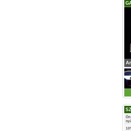
G
An
S
Ön 
ny
10