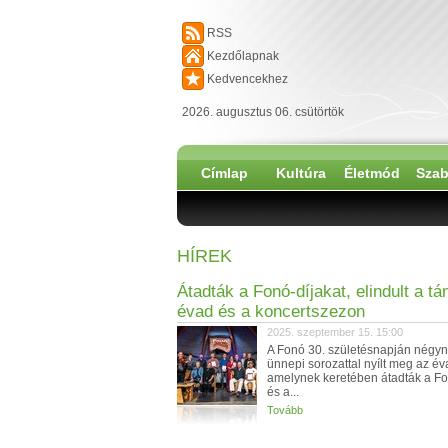
RSS
Kezdőlapnak
Kedvencekhez
2026. augusztus 06. csütörtök
Címlap
Kultúra
Életmód
Szab
HÍREK
Átadták a Fonó-díjakat, elindult a tá
évad és a koncertszezon
2025. szeptember 15. 15:00
A Fonó 30. születésnapján négy
ünnepi sorozattal nyílt meg az év
amelynek keretében átadták a Fo
és a...
Tovább