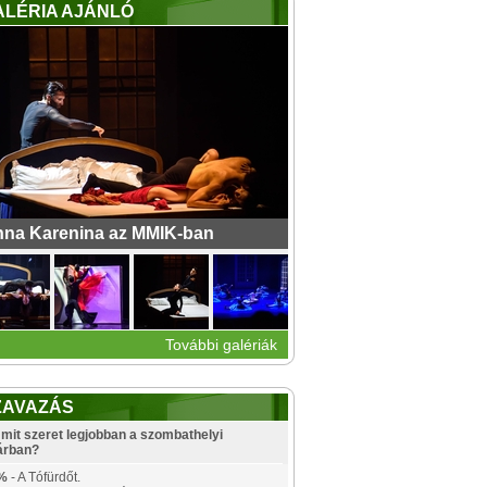
ALÉRIA AJÁNLÓ
na Karenina az MMIK-ban
További galériák
ZAVAZÁS
mit szeret legjobban a szombathelyi
árban?
%
- A Tófürdőt.