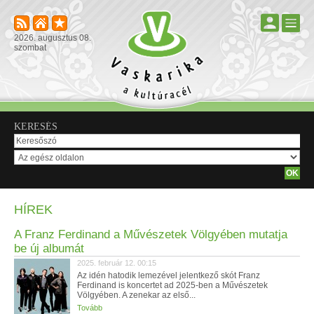
2026. augusztus 08.
szombat
KERESÉS
HÍREK
A Franz Ferdinand a Művészetek Völgyében mutatja
be új albumát
2025. február 12. 00:15
Az idén hatodik lemezével jelentkező skót Franz
Ferdinand is koncertet ad 2025-ben a Művészetek
Völgyében. A zenekar az első...
Tovább