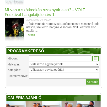
Mi van a skótkockás szoknyák alatt? - VOLT
Fesztivál hangulatjelentés 1.
2009. július 04. 02:00
1 órás vonatút, 4 doboz sör, acélbetétesre rákattanó idős
utasok, szellemzuhanyzó. A soproni Volt Fesztivál első
napján...
Tovább
PROGRAMKERESŐ
Időpont:
Helyszín:
Kategória:
Esemény neve:
GALÉRIA AJÁNLÓ