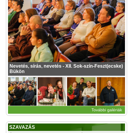
Nevetés, sírás, nevetés - XII. Sok-szín-Feszt(ecske)
Bükön
További galériák
SZAVAZÁS