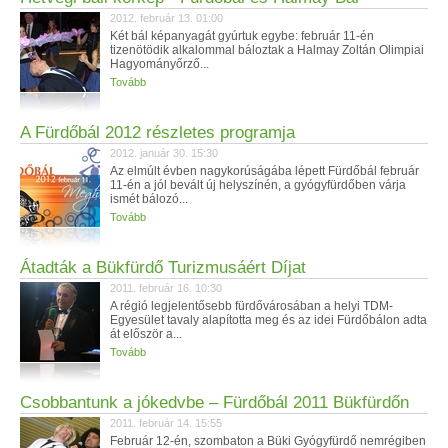
2012. február 13. 01:00
Két bál képanyagát gyúrtuk egybe: február 11-én
tizenötödik alkalommal báloztak a Halmay Zoltán Olimpiai
Hagyományőrző...
Tovább
A Fürdőbál 2012 részletes programja
2012. január 30. 15:30
Az elmúlt évben nagykorúságába lépett Fürdőbál február
11-én a jól bevált új helyszínén, a gyógyfürdőben várja
ismét bálozó...
Tovább
Átadták a Bükfürdő Turizmusáért Díjat
2011. február 16. 10:30
A régió legjelentősebb fürdővárosában a helyi TDM-
Egyesület tavaly alapította meg és az idei Fürdőbálon adta
át először a...
Tovább
Csobbantunk a jókedvbe – Fürdőbál 2011 Bükfürdőn
2011. február 14. 15:55
Február 12-én, szombaton a Büki Gyógyfürdő nemrégiben