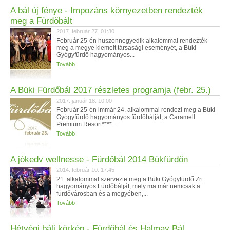
A bál új fénye - Impozáns környezetben rendezték
meg a Fürdőbált
2017. február 27. 01:30
Február 25-én huszonnegyedik alkalommal rendezték
meg a megye kiemelt társasági eseményét, a Büki
Gyógyfürdő hagyományos...
Tovább
A Büki Fürdőbál 2017 részletes programja (febr. 25.)
2017. január 18. 10:00
Február 25-én immár 24. alkalommal rendezi meg a Büki
Gyógyfürdő hagyományos fürdőbálját, a Caramell
Premium Resort****...
Tovább
A jókedv wellnesse - Fürdőbál 2014 Bükfürdőn
2014. február 10. 17:45
21. alkalommal szervezte meg a Büki Gyógyfürdő Zrt.
hagyományos Fürdőbálját, mely ma már nemcsak a
fürdővárosban és a megyében,...
Tovább
Hétvégi báli körkép - Fürdőbál és Halmay Bál