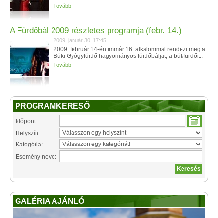
Tovább
A Fürdőbál 2009 részletes programja (febr. 14.)
2009. január 30. 17:45
2009. február 14-én immár 16. alkalommal rendezi meg a
Büki Gyógyfürdő hagyományos fürdőbálját, a bükfürdői...
Tovább
PROGRAMKERESŐ
Időpont:
Helyszín:
Kategória:
Esemény neve:
GALÉRIA AJÁNLÓ