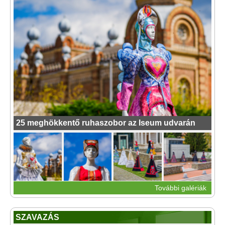
25 meghökkentő ruhaszobor az Iseum udvarán
További galériák
SZAVAZÁS