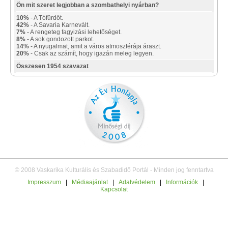
Ön mit szeret legjobban a szombathelyi nyárban?
10%
- A Tófürdőt.
42%
- A Savaria Karnevált.
7%
- A rengeteg fagyizási lehetőséget.
8%
- A sok gondozott parkot.
14%
- A nyugalmat, amit a város atmoszférája áraszt.
20%
- Csak az számít, hogy igazán meleg legyen.
Összesen 1954 szavazat
© 2008 Vaskarika Kulturális és Szabadidő Portál - Minden jog fenntartva
Impresszum
|
Médiaajánlat
|
Adatvédelem
|
Információk
|
Kapcsolat