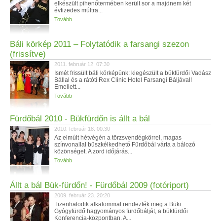
elkészült pihenőtermében került sor a majdnem két
évtizedes múltra...
Tovább
Báli körkép 2011 – Folytatódik a farsangi szezon
(frissítve)
2011. február 12. 07:30
Ismét frissült báli körképünk: kiegészült a bükfürdői Vadász
Bállal és a rátóti Rex Clinic Hotel Farsangi Báljával!
Emellett...
Tovább
Fürdőbál 2010 - Bükfürdőn is állt a bál
2010. február 18. 00:30
Az elmúlt hétvégén a törzsvendégkörrel, magas
színvonallal büszkélkedhető Fürdőbál várta a bálozó
közönséget. A zord időjárás...
Tovább
Állt a bál Bük-fürdőn! - Fürdőbál 2009 (fotóriport)
2009. február 23. 20:20
Tizenhatodik alkalommal rendezték meg a Büki
Gyógyfürdő hagyományos fürdőbálját, a bükfürdői
Konferencia-központban. A...