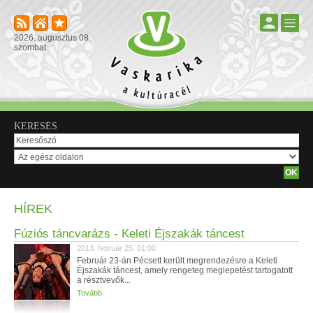
2026. augusztus 08.
szombat
KERESÉS
HÍREK
Fúziós táncvarázs - Keleti Éjszakák táncest
2013. február 25. 01:00
Február 23-án Pécsett került megrendezésre a Keleti
Éjszakák táncest, amely rengeteg meglepetést tartogatott
a résztvevők...
Tovább