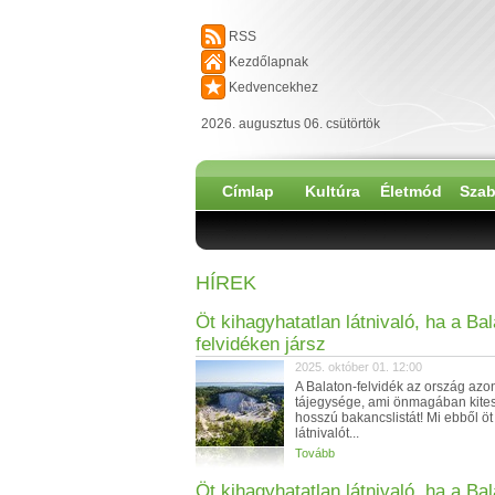
RSS
Kezdőlapnak
Kedvencekhez
2026. augusztus 06. csütörtök
Címlap
Kultúra
Életmód
Szab
HÍREK
Öt kihagyhatatlan látnivaló, ha a Bal
felvidéken jársz
2025. október 01. 12:00
A Balaton-felvidék az ország azo
tájegysége, ami önmagában kite
hosszú bakancslistát! Mi ebből öt
látnivalót...
Tovább
Öt kihagyhatatlan látnivaló, ha a Bal