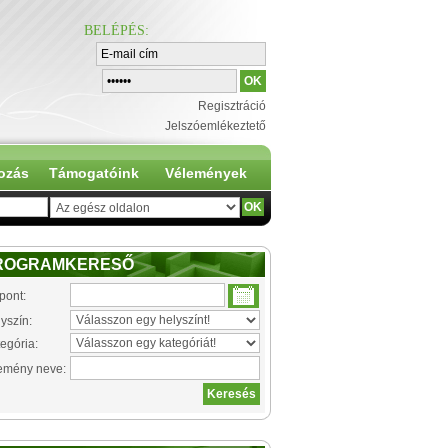
BELÉPÉS
:
Regisztráció
Jelszóemlékeztető
ozás
Támogatóink
Vélemények
ROGRAMKERESŐ
pont:
yszín:
egória:
emény neve: