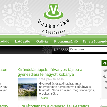
adidő
Látószög
Galéria
Programajánló
Tehetséggond
KERESÉS
P
aton-
Kirándulástippek: látványos tájseb a
Idő
gyenesdiási felhagyott kőbánya
Hel
2024. július 18. 00:10
Kat
n
Gyenesdiás északi határában, a
sz egy
hegyoldalban egy felhagyott kőbánya is
Es
 olyan
található. Noha ez tájseb, mégis látványos,
érdekes, sőt,...
Tovább
aton-
Újra látogatható a gyenesdiási Festetics