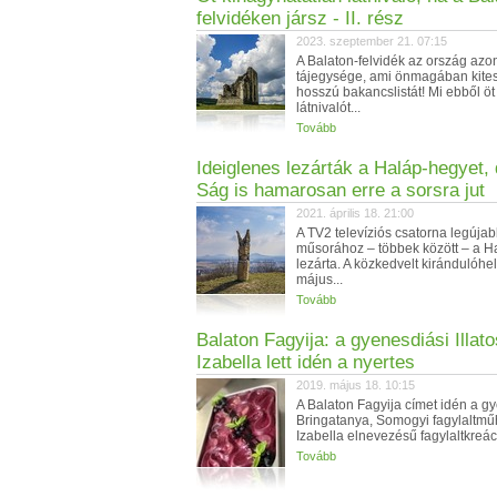
felvidéken jársz - II. rész
2023. szeptember 21. 07:15
A Balaton-felvidék az ország azo
tájegysége, ami önmagában kite
hosszú bakancslistát! Mi ebből öt
látnivalót...
Tovább
Ideiglenes lezárták a Haláp-hegyet, 
Ság is hamarosan erre a sorsra jut
2021. április 18. 21:00
A TV2 televíziós csatorna legújabb
műsorához – többek között – a Ha
lezárta. A közkedvelt kirándulóhe
május...
Tovább
Balaton Fagyija: a gyenesdiási Illato
Izabella lett idén a nyertes
2019. május 18. 10:15
A Balaton Fagyija címet idén a g
Bringatanya, Somogyi fagylaltműh
Izabella elnevezésű fagylaltkreáci
Tovább