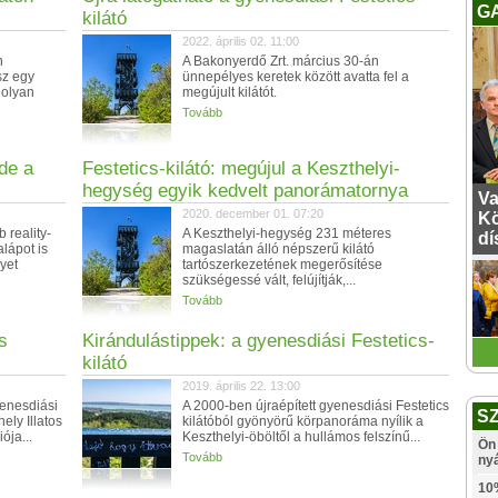
G
kilátó
2022. április 02. 11:00
n
A Bakonyerdő Zrt. március 30-án
sz egy
ünnepélyes keretek között avatta fel a
 olyan
megújult kilátót.
Tovább
de a
Festetics-kilátó: megújul a Keszthelyi-
hegység egyik kedvelt panorámatornya
Va
2020. december 01. 07:20
Kö
 reality-
A Keszthelyi-hegység 231 méteres
dí
lápot is
magaslatán álló népszerű kilátó
lyet
tartószerkezetének megerősítése
szükségessé vált, felújítják,...
Tovább
s
Kirándulástippek: a gyenesdiási Festetics-
kilátó
2019. április 22. 13:00
yenesdiási
A 2000-ben újraépített gyenesdiási Festetics
S
ely Illatos
kilátóból gyönyörű körpanoráma nyílik a
ója...
Keszthelyi-öböltől a hullámos felszínű...
Ön 
Tovább
ny
10