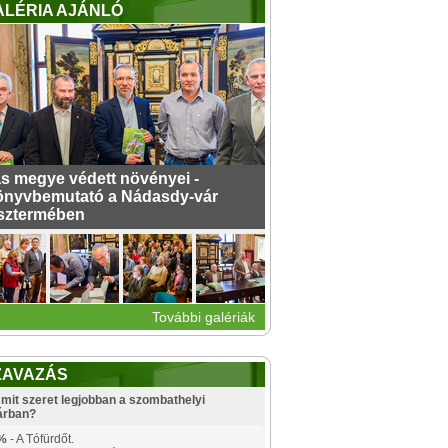
ALÉRIA AJÁNLÓ
s megye védett növényei -
nyvbemutató a Nádasdy-vár
sztermében
További galériák
ZAVAZÁS
mit szeret legjobban a szombathelyi
árban?
%
- A Tófürdőt.