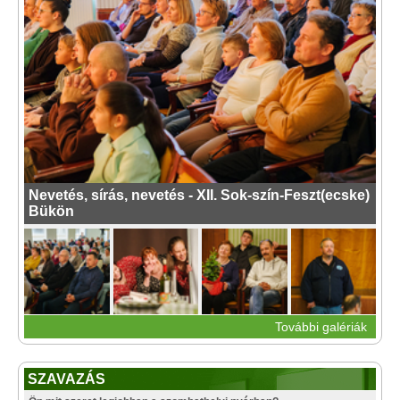
Nevetés, sírás, nevetés - XII. Sok-szín-Feszt(ecske)
Bükön
További galériák
SZAVAZÁS