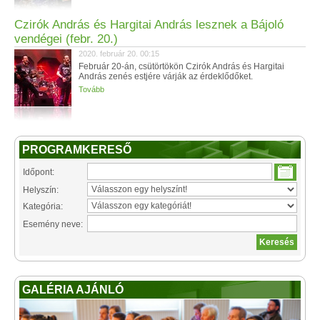
Czirók András és Hargitai András lesznek a Bájoló
vendégei (febr. 20.)
2020. február 20. 00:15
Február 20-án, csütörtökön Czirók András és Hargitai
András zenés estjére várják az érdeklődőket.
Tovább
PROGRAMKERESŐ
Időpont:
Helyszín:
Kategória:
Esemény neve:
GALÉRIA AJÁNLÓ