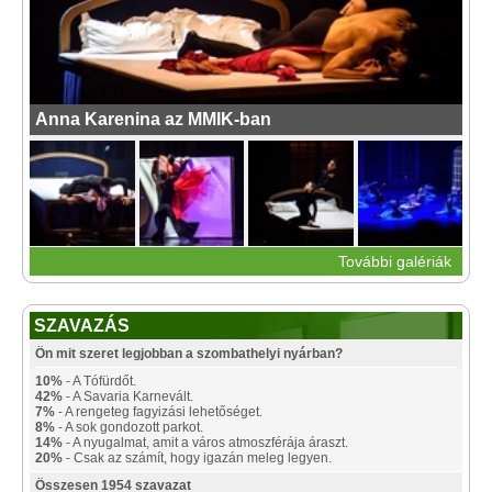
Anna Karenina az MMIK-ban
További galériák
SZAVAZÁS
Ön mit szeret legjobban a szombathelyi nyárban?
10%
- A Tófürdőt.
42%
- A Savaria Karnevált.
7%
- A rengeteg fagyizási lehetőséget.
8%
- A sok gondozott parkot.
14%
- A nyugalmat, amit a város atmoszférája áraszt.
20%
- Csak az számít, hogy igazán meleg legyen.
Összesen 1954 szavazat