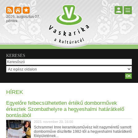
2026. augusztus 07.
péntek
KERESÉS
HÍREK
Egyelőre felbecsülhetetlen értékű domborművek
érkeztek Szombathelyre a hegyeshalmi határátkelő
bontásából
2023. november 23. 16:00
Schrammel Imre keramikusművész két nagyméretű samott
domborműve díszítette 1982-től a hegyeshalmi határátkelő
főépületének...