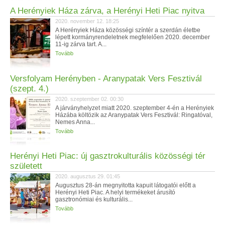
A Herényiek Háza zárva, a Herényi Heti Piac nyitva
2020. november 12. 18:25
A Herényiek Háza közösségi színtér a szerdán életbe
lépett kormányrendeletnek megfelelően 2020. december
11-ig zárva tart. A...
Tovább
Versfolyam Herényben - Aranypatak Vers Fesztivál
(szept. 4.)
2020. szeptember 02. 00:30
A járványhelyzet miatt 2020. szeptember 4-én a Herényiek
Házába költözik az Aranypatak Vers Fesztivál: Ringatóval,
Nemes Anna...
Tovább
Herényi Heti Piac: új gasztrokulturális közösségi tér
született
2020. augusztus 29. 01:45
Augusztus 28-án megnyitotta kapuit látogatói előtt a
Herényi Heti Piac. A helyi termékeket árusító
gasztronómiai és kulturális...
Tovább