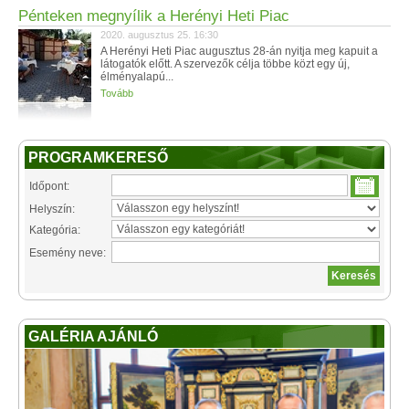
Pénteken megnyílik a Herényi Heti Piac
2020. augusztus 25. 16:30
A Herényi Heti Piac augusztus 28-án nyitja meg kapuit a
látogatók előtt. A szervezők célja többe közt egy új,
élményalapú...
Tovább
PROGRAMKERESŐ
Időpont:
Helyszín:
Kategória:
Esemény neve:
GALÉRIA AJÁNLÓ