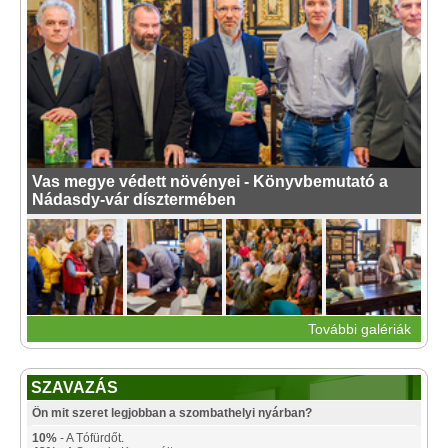
Vas megye védett növényei - Könyvbemutató a
Nádasdy-vár dísztermében
További galériák
SZAVAZÁS
Ön mit szeret legjobban a szombathelyi nyárban?
10%
- A Tófürdőt.