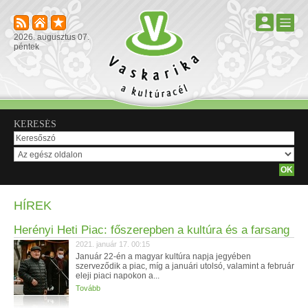
2026. augusztus 07.
péntek
KERESÉS
HÍREK
Herényi Heti Piac: főszerepben a kultúra és a farsang
2021. január 17. 00:15
Január 22-én a magyar kultúra napja jegyében
szerveződik a piac, míg a januári utolsó, valamint a február
eleji piaci napokon a...
Tovább