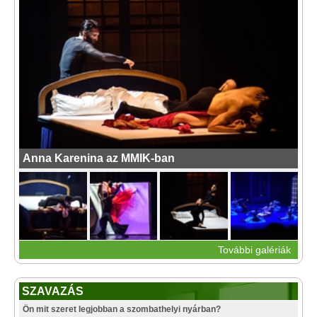
Anna Karenina az MMIK-ban
További galériák
SZAVAZÁS
Ön mit szeret legjobban a szombathelyi nyárban?