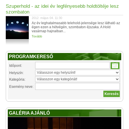
Szuperhold - az idei év legfényesebb holdtöltéje lesz
szombaton
2012. május 04. 11:30
Az év leghatalmasabb telehold-jelensége lesz látható az
égen ezen a hétvégén, szombaton éjszaka. A Hold
vasárnap hajnalban...
Tovább
PROGRAMKERESŐ
Időpont:
Helyszín:
Kategória:
Esemény neve:
GALÉRIA AJÁNLÓ