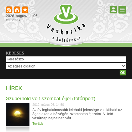
2026. augusztus 06.
csütörtök
KERESÉS
HÍREK
Szuperhold volt szombat éjjel (fotóriport)
2012. május 06. 14:50
Az év leghatalmasabb telehold-jelensége volt látható az
égen ezen a hétvégén, szombaton éjszaka. A Hold
vasárnap hajnalban vált...
Tovább