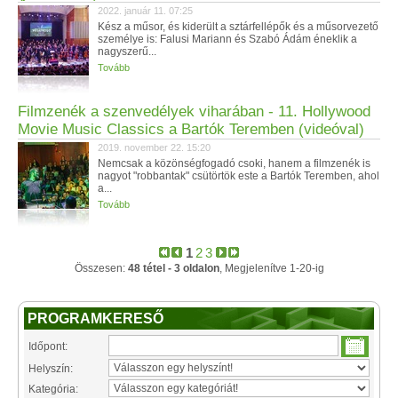
2022. január 11. 07:25
Kész a műsor, és kiderült a sztárfellépők és a műsorvezető
személye is: Falusi Mariann és Szabó Ádám éneklik a
nagyszerű...
Tovább
Filmzenék a szenvedélyek viharában - 11. Hollywood
Movie Music Classics a Bartók Teremben (videóval)
2019. november 22. 15:20
Nemcsak a közönségfogadó csoki, hanem a filmzenék is
nagyot "robbantak" csütörtök este a Bartók Teremben, ahol
a...
Tovább
1
2
3
Összesen:
48 tétel - 3 oldalon
, Megjelenítve 1-20-ig
PROGRAMKERESŐ
Időpont:
Helyszín:
Kategória: