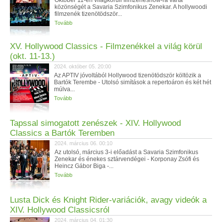
Október 11-én világkörüli filmzeneshow-ra várta
közönségét a Savaria Szimfonikus Zenekar. A hollywoodi
filmzenék tizenötödször...
Tovább
XV. Hollywood Classics - Filmzenékkel a világ körül
(okt. 11-13.)
2024. október 05. 20:00
Az APTIV jóvoltából Hollywood tizenötödször költözik a
Bartók Terembe - Utolsó simítások a repertoáron és két hét
múlva...
Tovább
Tapssal simogatott zenészek - XIV. Hollywood
Classics a Bartók Teremben
2024. március 06. 00:10
Az utolsó, március 3-i előadást a Savaria Szimfonikus
Zenekar és énekes sztárvendégei - Korponay Zsófi és
Heincz Gábor Biga -...
Tovább
Lusta Dick és Knight Rider-variációk, avagy videók a
XIV. Hollywood Classicsról
2024. március 04. 01:30