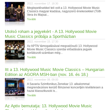
2022. november 17. 18:30
Meglepetésekkel teli volt a 13. Hollywood Movie Music
Classics magyar kiadása, nagyszerű énekesekkel (Tóth
Vera és Majsai...
Tovább
Utolsó roham a jegyekért - A 13. Hollywood Movie
Music Classics próbája a Sportházban
2022. november 15. 17:30
Az APTIV támogatásával megvalósuló 13. Hollywood
Movie Music Classics szerdai előadására jegyek
korlátozott számban még...
Tovább
Itt a 13. Hollywood Music Movie Classics – Hungarian
Edition az AGORA MSH-ban (nov. 16. és 18.)
2022. november 08. 09:00
A Savaria Szimfonikus Zenekar 13. alkalommal
megrendezésre kerülő filmzenei koncertjén kivételesen a
hazai klasszikusok is...
Tovább
Az Aptiv bemutatja: 13. Hollywood Movie Music