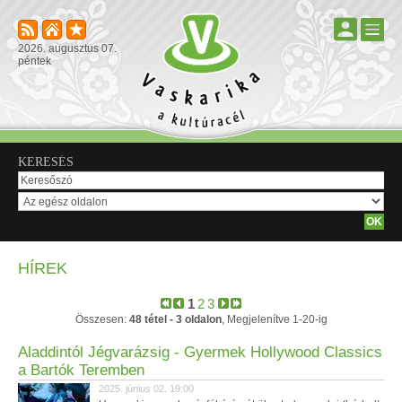
2026. augusztus 07.
péntek
KERESÉS
HÍREK
1
2
3
Összesen:
48 tétel - 3 oldalon
, Megjelenítve 1-20-ig
Aladdintól Jégvarázsig - Gyermek Hollywood Classics
a Bartók Teremben
2025. június 02. 19:00