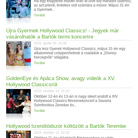
Ha egy kisgyerek másfél órán át ülve tud maradni (bárhol),
az azt jelenti, érdekes volt számára a műsor. Május 31-én
a Gyermek...
Tovább
Újra Gyermek Hollywood Classics! - Jegyek már
vásárolhatók a Bartók termi koncertre
2025. április 09. 20:00
Újra lesz Gyerek Hollywood Classics, május 31-én egy
alkalommal csöppenhetnek a családok a „Disney-
hercegnők" világába.
Tovább
GoldenEye és Apáca Show, avagy videók a XV.
Hollywood Classicsról
2024. október 14. 21:20
Október 12-én és 13-án is nagy sikert aratott a XIV.
Hollywood Classics filmzenekoncert a Savaria
Szimfonikus Zenekar és...
Tovább
Hollywood tizenötödször költözött a Bartók Terembe
2024. október 12. 02:30