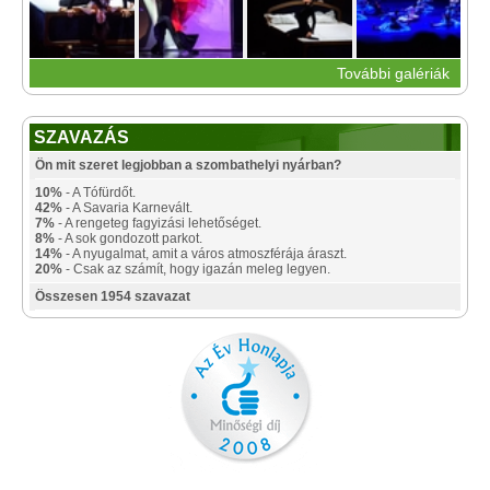
További galériák
SZAVAZÁS
Ön mit szeret legjobban a szombathelyi nyárban?
10%
- A Tófürdőt.
42%
- A Savaria Karnevált.
7%
- A rengeteg fagyizási lehetőséget.
8%
- A sok gondozott parkot.
14%
- A nyugalmat, amit a város atmoszférája áraszt.
20%
- Csak az számít, hogy igazán meleg legyen.
Összesen 1954 szavazat