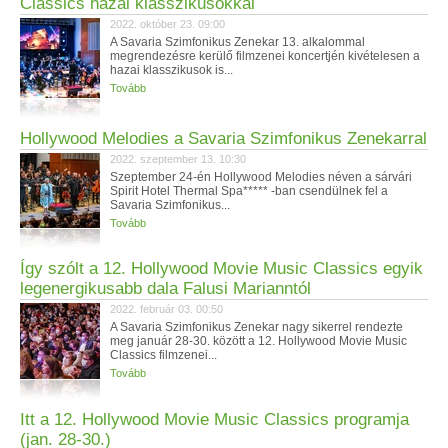
Classics hazai klasszikusokkal
2022. október 23. 09:00
A Savaria Szimfonikus Zenekar 13. alkalommal
megrendezésre kerülő filmzenei koncertjén kivételesen a
hazai klasszikusok is...
Tovább
Hollywood Melodies a Savaria Szimfonikus Zenekarral
2022. szeptember 13. 10:30
Szeptember 24-én Hollywood Melodies néven a sárvári
Spirit Hotel Thermal Spa***** -ban csendülnek fel a
Savaria Szimfonikus...
Tovább
Így szólt a 12. Hollywood Movie Music Classics egyik
legenergikusabb dala Falusi Marianntól
2022. február 03. 00:50
A Savaria Szimfonikus Zenekar nagy sikerrel rendezte
meg január 28-30. között a 12. Hollywood Movie Music
Classics filmzenei...
Tovább
Itt a 12. Hollywood Movie Music Classics programja
(jan. 28-30.)