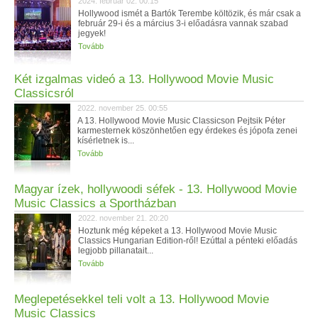
2024. február 02. 00:15
Hollywood ismét a Bartók Terembe költözik, és már csak a
február 29-i és a március 3-i előadásra vannak szabad
jegyek!
Tovább
Két izgalmas videó a 13. Hollywood Movie Music
Classicsról
2022. november 25. 00:55
A 13. Hollywood Movie Music Classicson Pejtsik Péter
karmesternek köszönhetően egy érdekes és jópofa zenei
kísérletnek is...
Tovább
Magyar ízek, hollywoodi séfek - 13. Hollywood Movie
Music Classics a Sportházban
2022. november 21. 20:20
Hoztunk még képeket a 13. Hollywood Movie Music
Classics Hungarian Edition-ről! Ezúttal a pénteki előadás
legjobb pillanatait...
Tovább
Meglepetésekkel teli volt a 13. Hollywood Movie
Music Classics