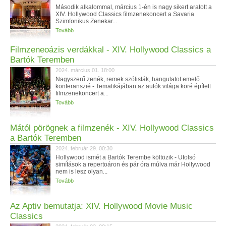
Második alkalommal, március 1-én is nagy sikert aratott a
XIV. Hollywood Classics filmzenekoncert a Savaria
Szimfonikus Zenekar...
Tovább
Filmzeneoázis verdákkal - XIV. Hollywood Classics a
Bartók Teremben
2024. március 01. 18:00
Nagyszerű zenék, remek szólisták, hangulatot emelő
konferanszié - Tematikájában az autók világa köré épített
filmzenekoncert a...
Tovább
Mától pörögnek a filmzenék - XIV. Hollywood Classics
a Bartók Teremben
2024. február 29. 00:30
Hollywood ismét a Bartók Terembe költözik - Utolsó
simítások a repertoáron és pár óra múlva már Hollywood
nem is lesz olyan...
Tovább
Az Aptiv bemutatja: XIV. Hollywood Movie Music
Classics