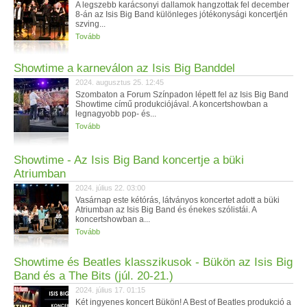
A legszebb karácsonyi dallamok hangzottak fel december
8-án az Isis Big Band különleges jótékonysági koncertjén
szving...
Tovább
Showtime a karneválon az Isis Big Banddel
2024. augusztus 25. 12:45
Szombaton a Forum Színpadon lépett fel az Isis Big Band
Showtime című produkciójával. A koncertshowban a
legnagyobb pop- és...
Tovább
Showtime - Az Isis Big Band koncertje a büki
Atriumban
2024. július 22. 03:00
Vasárnap este kétórás, látványos koncertet adott a büki
Atriumban az Isis Big Band és énekes szólistái. A
koncertshowban a...
Tovább
Showtime és Beatles klasszikusok - Bükön az Isis Big
Band és a The Bits (júl. 20-21.)
2024. július 17. 01:15
Két ingyenes koncert Bükön! A Best of Beatles produkció a