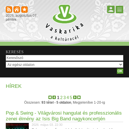
2026. augusztus 07.
péntek
KERESÉS
HÍREK
1
2
3
4
5
Összesen:
93 tétel - 5 oldalon
, Megjelenítve 1-20-ig
Pop & Swing - Világvárosi hangulat és professzionális
zenei élmény az Isis Big Band nagykoncertjén
2026. május 03. 22:30