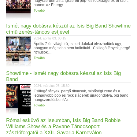
nagyszerűen áthangszerelt pop- és rockslágerekről szólt,
hanem az Energy...
Tovább
Ismét nagy dobásra készül az Isis Big Band Showtime
című zenés-táncos estjével
2024. április 03. 00:15
Április 7-én világhírű, ismert dalokat élvezhetünk úgy,
ahogyan még soha nem hallottuk! - Csillogó fények, pergő
ritmusok,...
Tovább
Showtime - Ismét nagy dobásra készül az Isis Big
Band
2024. március 07. 15:30
Csillogó fények, pergő ritmusok, minőségi zene és a
legnagyobb pop és rock slágerek újragondolva, big band
hangszerelésben! Az...
Tovább
Római esküvő az Iseumban, Isis Big Band Robbie
Williams Show és a Pavane Tánccsoport
zászlóforgatói a XXII. Savaria Karneválon