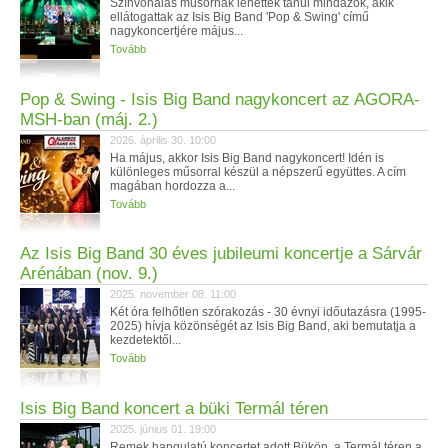
Színvonalas műsornak lehettek tanúi mindazok, akik
ellátogattak az Isis Big Band 'Pop & Swing' című
nagykoncertjére május...
Tovább
Pop & Swing - Isis Big Band nagykoncert az AGORA-
MSH-ban (máj. 2.)
2026. április 30. 10:00
Ha május, akkor Isis Big Band nagykoncert! Idén is
különleges műsorral készül a népszerű együttes. A cím
magában hordozza a...
Tovább
Az Isis Big Band 30 éves jubileumi koncertje a Sárvár
Arénában (nov. 9.)
2025. november 08. 11:00
Két óra felhőtlen szórakozás - 30 évnyi időutazásra (1995-
2025) hívja közönségét az Isis Big Band, aki bemutatja a
kezdetektől...
Tovább
Isis Big Band koncert a büki Termál téren
2025. június 01. 19:00
Remek hangulatú koncertet adott Bükön, a Termál téren a