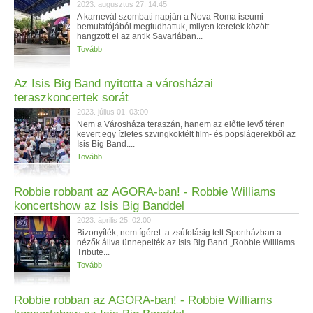
2023. augusztus 27. 14:45
A karnevál szombati napján a Nova Roma iseumi
bemutatójából megtudhattuk, milyen keretek között
hangzott el az antik Savariában...
Tovább
Az Isis Big Band nyitotta a városházai
teraszkoncertek sorát
2023. július 01. 03:00
Nem a Városháza teraszán, hanem az előtte levő téren
kevert egy ízletes szvingkoktélt film- és popslágerekből az
Isis Big Band....
Tovább
Robbie robbant az AGORA-ban! - Robbie Williams
koncertshow az Isis Big Banddel
2023. április 25. 02:00
Bizonyíték, nem ígéret: a zsúfolásig telt Sportházban a
nézők állva ünnepelték az Isis Big Band „Robbie Williams
Tribute...
Tovább
Robbie robban az AGORA-ban! - Robbie Williams