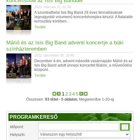
koncertshow az Isis Big Banddel
2023. március 31. 01:30
A szombathelyi Isis Big Band 28 éves fennállásának
legnagyobb volumenű koncertshowjára készül. A fiatalabb
korosztály körében...
Tovább
Márió és az Isis Big Band adventi koncertje a büki
színházteremben
2022. december 05. 10:45
December 4-én, advent második vasárnapján Márió és az
Isis Big Band adott ünnepi koncertet Bükön, a művelődési
központ...
Tovább
1
2
3
4
5
Összesen:
93 tétel - 5 oldalon
, Megjelenítve 1-20-ig
PROGRAMKERESŐ
Időpont:
Helyszín: