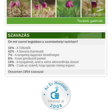
További galériák
SZAVAZÁS
Ön mit szeret legjobban a szombathelyi nyárban?
10%
- A Tófürdőt.
42%
- A Savaria Karnevált.
7%
- A rengeteg fagyizási lehetőséget.
8%
- A sok gondozott parkot.
14%
- A nyugalmat, amit a város atmoszférája áraszt.
20%
- Csak az számít, hogy igazán meleg legyen.
Összesen 1954 szavazat