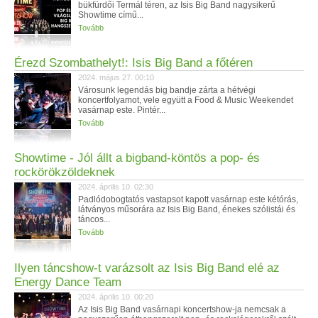
bükfürdői Termál téren, az Isis Big Band nagysikerű
Showtime című...
Tovább
Érezd Szombathelyt!: Isis Big Band a főtéren
2024. május 27. 00:10
Városunk legendás big bandje zárta a hétvégi
koncertfolyamot, vele együtt a Food & Music Weekendet
vasárnap este. Pintér...
Tovább
Showtime - Jól állt a bigband-köntös a pop- és
rockörökzöldeknek
2024. április 10. 02:30
Padlódobogtatós vastapsot kapott vasárnap este kétórás,
látványos műsorára az Isis Big Band, énekes szólistái és
táncos...
Tovább
Ilyen táncshow-t varázsolt az Isis Big Band elé az
Energy Dance Team
2024. április 10. 00:20
Az Isis Big Band vasárnapi koncertshow-ja nemcsak a