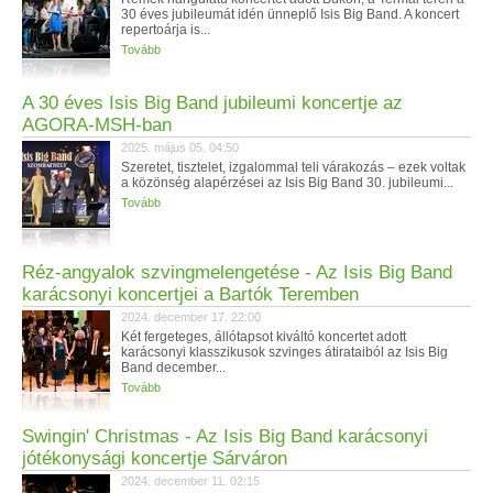
30 éves jubileumát idén ünneplő Isis Big Band. A koncert
repertoárja is...
Tovább
A 30 éves Isis Big Band jubileumi koncertje az
AGORA-MSH-ban
2025. május 05. 04:50
Szeretet, tisztelet, izgalommal teli várakozás – ezek voltak
a közönség alapérzései az Isis Big Band 30. jubileumi...
Tovább
Réz-angyalok szvingmelengetése - Az Isis Big Band
karácsonyi koncertjei a Bartók Teremben
2024. december 17. 22:00
Két fergeteges, állótapsot kiváltó koncertet adott
karácsonyi klasszikusok szvinges átirataiból az Isis Big
Band december...
Tovább
Swingin' Christmas - Az Isis Big Band karácsonyi
jótékonysági koncertje Sárváron
2024. december 11. 02:15