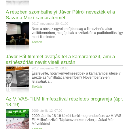
A részben szombathelyi Jávor Pálról nevezték el a
Savaria Mozi kamaratermét
2017. november 30. 01:00
Nem a név az egyetlen újdonság a filmszínház alsó
vetítőtermében, megújultak a székek és a padlóborítás, így
most itt minden...
Tovább
Jávor Pál filmmel avatják fel a kamaramozit, ami a
színészóriás nevét viseli ezután
2017. november 21. 00:10
Észrevette, hogy kényelmesebbek a kamaramozi ülései?
Érezte az "új" illatát a teremben? November 29-én
felavatják a...
Tovább
Az V. VAS-FILM filmfesztivál részletes programja (ápr.
18-19)
2009. április 12. 07:00
2009. április 18-19 között kerül megrendezésre az V. VAS-
FILM filmfesztivál Táplánszentkereszten, a Jókai Mór
Művelődési...