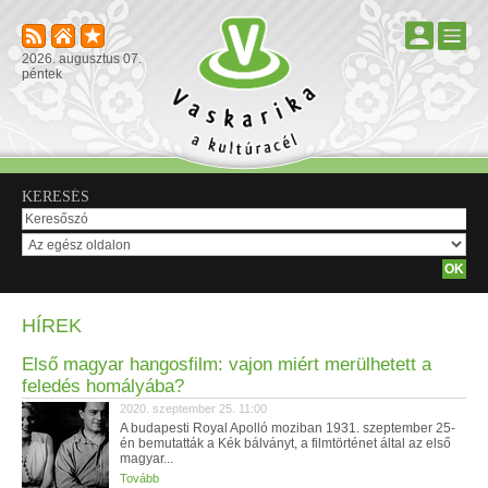
2026. augusztus 07.
péntek
KERESÉS
HÍREK
Első magyar hangosfilm: vajon miért merülhetett a
feledés homályába?
2020. szeptember 25. 11:00
A budapesti Royal Apolló moziban 1931. szeptember 25-
én bemutatták a Kék bálványt, a filmtörténet által az első
magyar...
Tovább