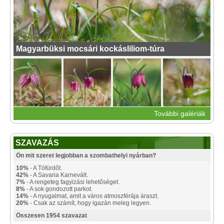
Magyarbüksi mocsári kockásliliom-túra
További galériák
SZAVAZÁS
Ön mit szeret legjobban a szombathelyi nyárban?
10%
- A Tófürdőt.
42%
- A Savaria Karnevált.
7%
- A rengeteg fagyizási lehetőséget.
8%
- A sok gondozott parkot.
14%
- A nyugalmat, amit a város atmoszférája áraszt.
20%
- Csak az számít, hogy igazán meleg legyen.
Összesen 1954 szavazat