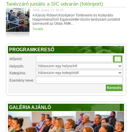
Tanévzáró juniális a SIC udvarán (fotóriport)
2009. június 13. 00:25
A Károly Róbert Középkori Történelmi és Kulturális
Hagyományőrző Egyesülettel közös tanévzáró juniálist
szervezett az Oldai ÁMK...
Tovább
PROGRAMKERESŐ
Időpont:
Helyszín:
Kategória:
Esemény neve:
GALÉRIA AJÁNLÓ