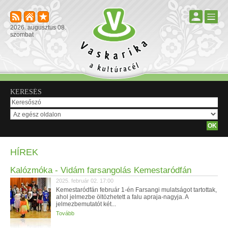
2026. augusztus 08.
szombat
KERESÉS
HÍREK
Kalózmóka - Vidám farsangolás Kemestaródfán
2025. február 02. 17:00
Kemestaródfán február 1-én Farsangi mulatságot tartottak,
ahol jelmezbe öltözhetett a falu apraja-nagyja. A
jelmezbemutatót két...
Tovább