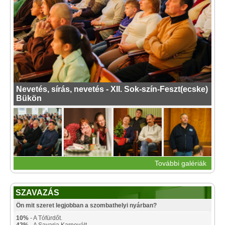
Nevetés, sírás, nevetés - XII. Sok-szín-Feszt(ecske)
Bükön
További galériák
SZAVAZÁS
Ön mit szeret legjobban a szombathelyi nyárban?
10%
- A Tófürdőt.