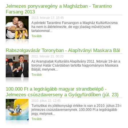
Jelmezes ponyvaregény a Magházban - Tarantino
Farsang 2013
2013. február 17. 15:45
A pénteki Tarantino Farsangon a Magház KultúrKocsma
ha nem is átértelmezte, de egy jóadag művé(r)szeti
tartalommal...
Tovább
Rabszolgavásár Toronyban - Alapítványi Maskara Bál
2011. február 21. 00:20
Az Aranypatak Kulturális Alapítvány 2011. február 19-án a
toronyi Határ Csárdában tartotta hagyományos Maskara
Bálját, melynek...
Tovább
100.000 Ft a legdrágább magyar strandbelépő -
Jelmezes csúszdaverseny a Gyógyfürdőben (júl. 23)
2010. július 22. 12:45
Turisztikai és jótékonysági értéke is van a 2010. július 23-i
jelmezes csúszdaversenynek. 100.000 Ft a legdrágább
jegy, melynek...
Tovább