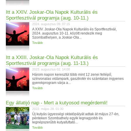
Itt a XXIV. Joskar-Ola Napok Kulturális és
Sportfesztivál programja (aug. 10-11.)
2024. augusztus 09. 07:15
A XXIV. Joskar-Ola Napok Kulturális és Sportfesztivál,
2024. augusztus 10-11. között rendezik meg
Szombathelyen, a Joskar-Ola...
Tovább
Itt a XXIII. Joskar-Ola Napok Kulturális és
Sportfesztivál programja (aug. 11-13.)
2023. augusztus 02. 14:00
Három napon keresztül több mint 12 zenei fellépő,
színvonalas vidámpark, gasztrotér és számtalan ingyenes
gyerekprogram várja a...
Tovább
Egy állatijó nap - Mert a kutyosod megérdemli!
2022. május 28. 01:30
Új kutyás ügyességi oktatópályát adtak át május 27-én,
pénteken Szombathely egyik legnagyobb és
legnépszerűbb kutyafuttató...
Tovább