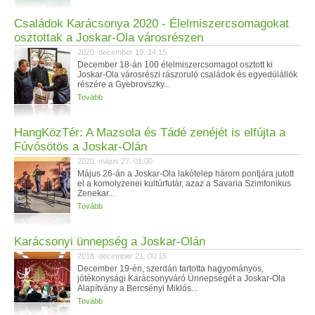
Családok Karácsonya 2020 - Élelmiszercsomagokat
osztottak a Joskar-Ola városrészen
2020. december 19. 14:15
December 18-án 100 élelmiszercsomagot osztott ki
Joskar-Ola városrészi rászoruló családok és egyedülállók
részére a Gyebrovszky...
Tovább
HangKözTér: A Mazsola és Tádé zenéjét is elfújta a
Fúvósötös a Joskar-Olán
2020. május 27. 01:00
Május 26-án a Joskar-Ola lakótelep három pontjára jutott
el a komolyzenei kultúrfutár, azaz a Savaria Szimfonikus
Zenekar...
Tovább
Karácsonyi ünnepség a Joskar-Olán
2018. december 21. 00:15
December 19-én, szerdán tartotta hagyományos,
jótékonysági Karácsonyváró Ünnepségét a Joskar-Ola
Alapítvány a Bercsényi Miklós...
Tovább