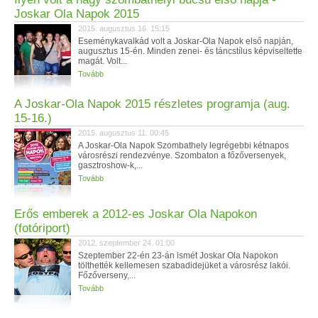
Joskar Ola Napok 2015
2015. augusztus 16. 15:15
Eseménykavalkád volt a Joskar-Ola Napok első napján,
augusztus 15-én. Minden zenei- és táncstílus képviseltette
magát. Volt...
Tovább
A Joskar-Ola Napok 2015 részletes programja (aug.
15-16.)
2015. augusztus 11. 00:45
A Joskar-Ola Napok Szombathely legrégebbi kétnapos
városrészi rendezvénye. Szombaton a főzőversenyek,
gasztroshow-k,...
Tovább
Erős emberek a 2012-es Joskar Ola Napokon
(fotóriport)
2012. szeptember 24. 01:00
Szeptember 22-én 23-án ismét Joskar Ola Napokon
tölthették kellemesen szabadidejüket a városrész lakói.
Főzőverseny,...
Tovább