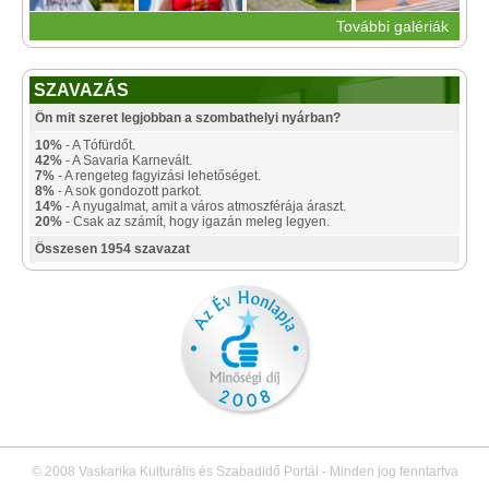
További galériák
SZAVAZÁS
Ön mit szeret legjobban a szombathelyi nyárban?
10%
- A Tófürdőt.
42%
- A Savaria Karnevált.
7%
- A rengeteg fagyizási lehetőséget.
8%
- A sok gondozott parkot.
14%
- A nyugalmat, amit a város atmoszférája áraszt.
20%
- Csak az számít, hogy igazán meleg legyen.
Összesen 1954 szavazat
© 2008 Vaskarika Kulturális és Szabadidő Portál - Minden jog fenntartva