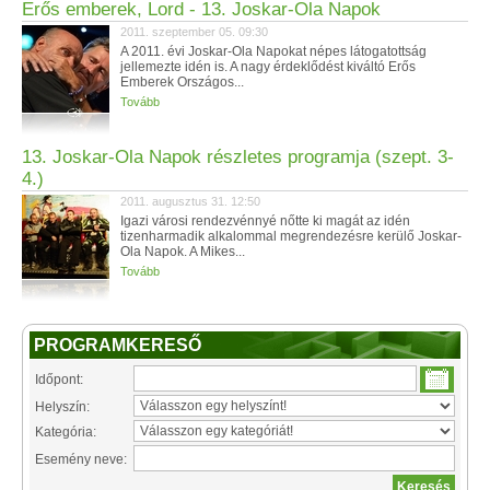
Erős emberek, Lord - 13. Joskar-Ola Napok
2011. szeptember 05. 09:30
A 2011. évi Joskar-Ola Napokat népes látogatottság
jellemezte idén is. A nagy érdeklődést kiváltó Erős
Emberek Országos...
Tovább
13. Joskar-Ola Napok részletes programja (szept. 3-
4.)
2011. augusztus 31. 12:50
Igazi városi rendezvénnyé nőtte ki magát az idén
tizenharmadik alkalommal megrendezésre kerülő Joskar-
Ola Napok. A Mikes...
Tovább
PROGRAMKERESŐ
Időpont:
Helyszín:
Kategória:
Esemény neve: