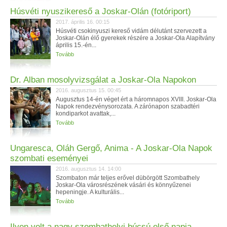
Húsvéti nyuszikereső a Joskar-Olán (fotóriport)
2017. április 16. 00:15
Húsvéti csokinyuszi kereső vidám délutánt szervezett a
Joskar-Olán élő gyerekek részére a Joskar-Ola Alapítvány
április 15.-én...
Tovább
Dr. Alban mosolyvizsgálat a Joskar-Ola Napokon
2016. augusztus 15. 00:45
Augusztus 14-én véget ért a háromnapos XVIII. Joskar-Ola
Napok rendezvénysorozata. A zárónapon szabadtéri
kondiparkot avattak,...
Tovább
Ungaresca, Oláh Gergő, Anima - A Joskar-Ola Napok
szombati eseményei
2016. augusztus 14. 14:00
Szombaton már teljes erővel dübörgött Szombathely
Joskar-Ola városrészének vásári és könnyűzenei
hepeningje. A kulturális...
Tovább
Ilyen volt a nagy szombathelyi búcsú első napja -