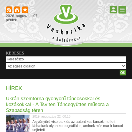
2026. augusztus 07.
péntek
KERESÉS
HÍREK
Ukrán szemtorna gyönyörű táncosokkal és
kozákokkal - A Tsviten Táncegyüttes műsora a
Szabadság téren
2019. augusztus 22. 00:15
A gyönyörű viseletek és az autentikus táncok mellett
láthattunk olyan koreográfiát is, aminek már-már ír táncot
sejtetett...