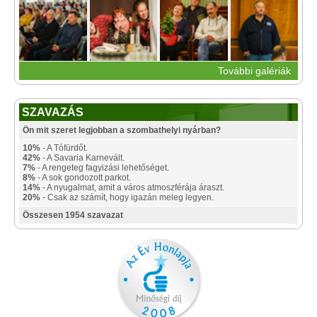
További galériák
SZAVAZÁS
Ön mit szeret legjobban a szombathelyi nyárban?
10%
- A Tófürdőt.
42%
- A Savaria Karnevált.
7%
- A rengeteg fagyizási lehetőséget.
8%
- A sok gondozott parkot.
14%
- A nyugalmat, amit a város atmoszférája áraszt.
20%
- Csak az számít, hogy igazán meleg legyen.
Összesen 1954 szavazat