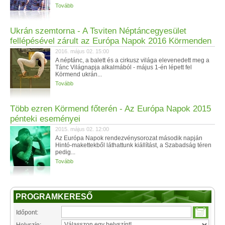
Tovább
Ukrán szemtorna - A Tsviten Néptáncegyesület
fellépésével zárult az Európa Napok 2016 Körmenden
2016. május 02. 15:00
A néptánc, a balett és a cirkusz világa elevenedett meg a
Tánc Világnapja alkalmából - május 1-én lépett fel
Körmend ukrán...
Tovább
Több ezren Körmend főterén - Az Európa Napok 2015
pénteki eseményei
2015. május 02. 12:00
Az Európa Napok rendezvénysorozat második napján
Hintó-makettekből láthattunk kiállítást, a Szabadság téren
pedig...
Tovább
PROGRAMKERESŐ
Időpont: