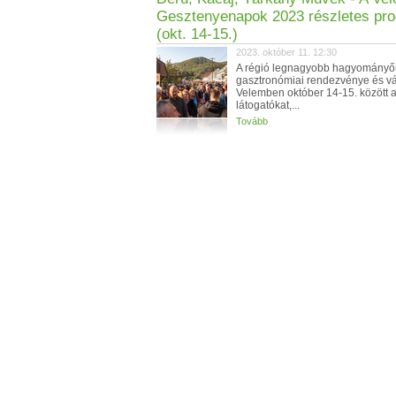
Gesztenyenapok 2023 részletes pr
(okt. 14-15.)
2023. október 11. 12:30
A régió legnagyobb hagyományő
gasztronómiai rendezvénye és vá
Velemben október 14-15. között 
látogatókat,...
Tovább