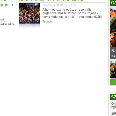
G
ogramja
2023. augusztus 27. 18:30
A honi etnozene egészen zseniális
brigádokat hoz felszínre. Sorok írójának
egyik kedvence a balkáni világzene kiváló...
rző,
Tovább
sára várja
a
Ne
sz
S
Ön 
ny
10