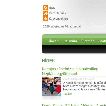
RSS
Kezdőlapnak
Kedvencekhez
2026. augusztus 08. szombat
Címlap
Kultúra
Életmód
Szab
HÍREK
Kacajos táncház a Hajnalcsillag
Néptáncegyüttessel
2024. augusztus 05. 19:00
A Kacaj zenekar koncertje után 
hívta a közönséget a kőszegi Haj
Néptáncegyüttes a város főterén. 
Tovább
Derű, Kacaj, Tárkány Művek - A Vel