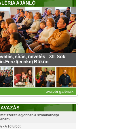
ALÉRIA AJÁNLÓ
vetés, sírás, nevetés - XII. Sok-
ín-Feszt(ecske) Bükön
További galériák
ZAVAZÁS
mit szeret legjobban a szombathelyi
árban?
%
- A Tófürdőt.