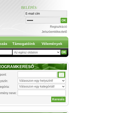
BELÉPÉS
:
Regisztráció
Jelszóemlékeztető
ozás
Támogatóink
Vélemények
ROGRAMKERESŐ
pont:
yszín:
egória:
emény neve: