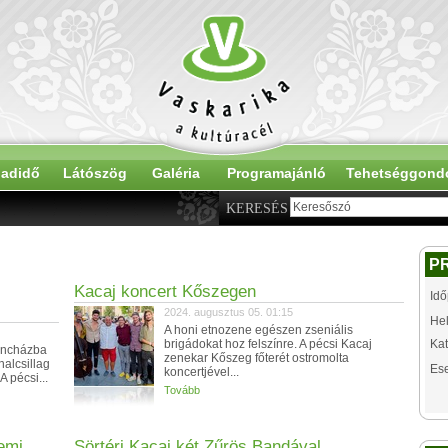
adidő
Látószög
Galéria
Programajánló
Tehetséggond
KERESÉS
P
Kacaj koncert Kőszegen
Idő
2024. augusztus 05. 01:15
Hel
A honi etnozene egészen zseniális
brigádokat hoz felszínre. A pécsi Kacaj
Kat
táncházba
zenekar Kőszeg főterét ostromolta
nalcsillag
Es
koncertjével...
A pécsi...
Tovább
emi
Sörtéri Kacaj két Zűrös Bandával