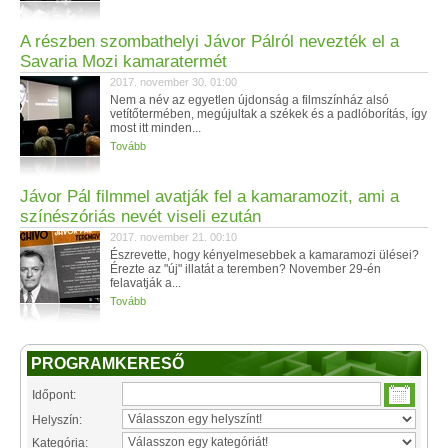
A részben szombathelyi Jávor Pálról nevezték el a
Savaria Mozi kamaratermét
2017. november 30. 01:00
Nem a név az egyetlen újdonság a filmszínház alsó
vetítőtermében, megújultak a székek és a padlóborítás, így
most itt minden...
Tovább
Jávor Pál filmmel avatják fel a kamaramozit, ami a
színészóriás nevét viseli ezután
2017. november 21. 00:10
Észrevette, hogy kényelmesebbek a kamaramozi ülései?
Érezte az "új" illatát a teremben? November 29-én
felavatják a...
Tovább
PROGRAMKERESŐ
Időpont:
Helyszín:
Kategória: