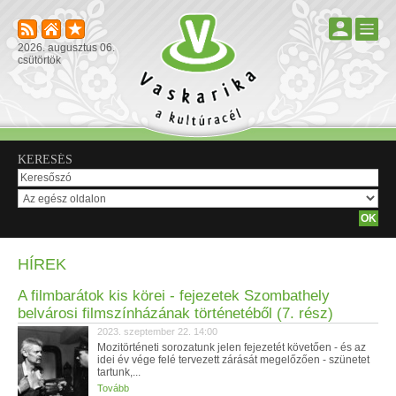
2026. augusztus 06.
csütörtök
KERESÉS
HÍREK
A filmbarátok kis körei - fejezetek Szombathely
belvárosi filmszínházának történetéből (7. rész)
2023. szeptember 22. 14:00
Mozitörténeti sorozatunk jelen fejezetét követően - és az
idei év vége felé tervezett zárását megelőzően - szünetet
tartunk,...
Tovább