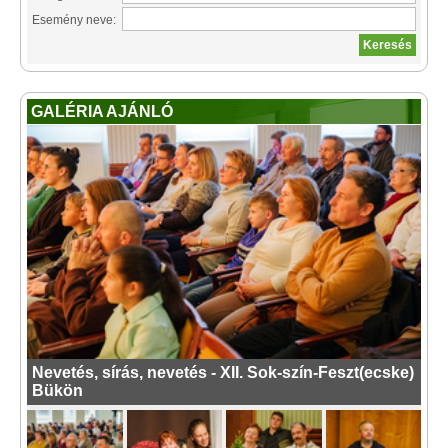
Esemény neve:
GALÉRIA AJÁNLÓ
Nevetés, sírás, nevetés - XII. Sok-szín-Feszt(ecske)
Bükön