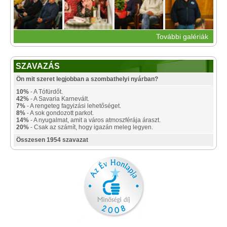
További galériák
SZAVAZÁS
Ön mit szeret legjobban a szombathelyi nyárban?
10%
- A Tófürdőt.
42%
- A Savaria Karnevált.
7%
- A rengeteg fagyizási lehetőséget.
8%
- A sok gondozott parkot.
14%
- A nyugalmat, amit a város atmoszférája áraszt.
20%
- Csak az számít, hogy igazán meleg legyen.
Összesen 1954 szavazat