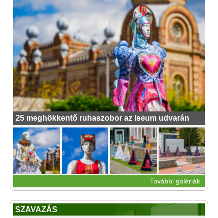
25 meghökkentő ruhaszobor az Iseum udvarán
További galériák
SZAVAZÁS