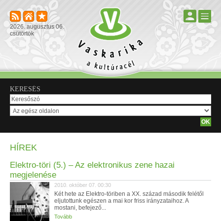
2026. augusztus 06.
csütörtök
KERESÉS
HÍREK
Elektro-töri (5.) – Az elektronikus zene hazai
megjelenése
2010. október 07. 00:30
Két hete az Elektro-töriben a XX. század második felétől
eljutottunk egészen a mai kor friss irányzataihoz. A
mostani, befejező...
Tovább