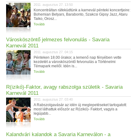
2011. augusztus 27. 13:50
Koncentráltan ráfeküdtünk a karnevál pénteki koncertjeire:
Bohemian Betyars, Barabonto, Szakcsi Gipsy Jazz, Ataru
Taiko, Orosz...
Tovább
Városköszöntő jelmezes felvonulás - Savaria
Karnevál 2011
2011. augusztus 27. 04:15
Pénteken 18.00 órakor, a lemenő nap fényében vette
kezdetét a városköszöntő felvonulás a Történelmi
Témapark mellől. Idén is...
Tovább
R(izikó)-Faktor, avagy rabszolga születik - Savaria
Karnevál 2011
2011. augusztus 27. 03:40
A Rabszolgavásár az idén új meglepetéseket tartogatott:
most láthattuk először az R(izikó)- Faktort, vagyis a
legújabb...
Tovább
Kalandvári kalandok a Savaria Karneválon - a