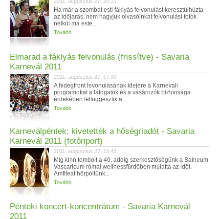
2011. augusztus 27. 20:15
Ha már a szombat esti fáklyás felvonulást keresztülhúzta
az időjárás, nem hagyjuk olvasóinkat felvonulási fotók
nélkül ma este...
Tovább
Elmarad a fáklyás felvonulás (frissítve) - Savaria
Karnevál 2011
2011. augusztus 27. 17:00
A hidegfront levonulásának idejére a Karneváli
programokat a látogatók és a vásározók biztonsága
érdekében felfüggesztik a...
Tovább
Karneválpéntek: kivetették a hőségriadót - Savaria
Karnevál 2011 (fotóriport)
2011. augusztus 27. 16:45
Míg kinn tombolt a 40, addig szerkesztőségünk a Balneum
Vascaricum római wellnessfürdőben múlatta az időt.
Amfiteát hörpöltünk...
Tovább
Pénteki koncert-koncentrátum - Savaria Karnevál
2011