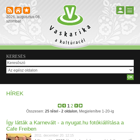
2026. augusztus 08.
szombat
KERESÉS
HÍREK
1
2
Összesen:
25 tétel - 2 oldalon
, Megjelenítve 1-20-ig
Így látták a Karnevált - a nyugat.hu fotókiállítása a
Cafe Freiben
2011. december 20. 12:15