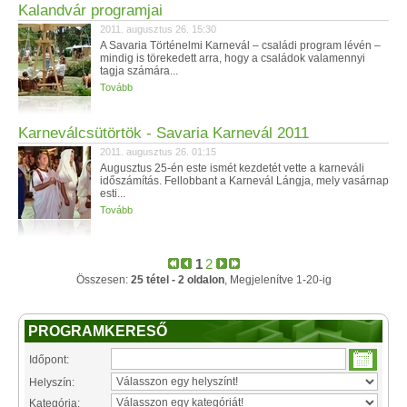
Kalandvár programjai
2011. augusztus 26. 15:30
A Savaria Történelmi Karnevál – családi program lévén –
mindig is törekedett arra, hogy a családok valamennyi
tagja számára...
Tovább
Karneválcsütörtök - Savaria Karnevál 2011
2011. augusztus 26. 01:15
Augusztus 25-én este ismét kezdetét vette a karneváli
időszámítás. Fellobbant a Karnevál Lángja, mely vasárnap
esti...
Tovább
1
2
Összesen:
25 tétel - 2 oldalon
, Megjelenítve 1-20-ig
PROGRAMKERESŐ
Időpont:
Helyszín:
Kategória: