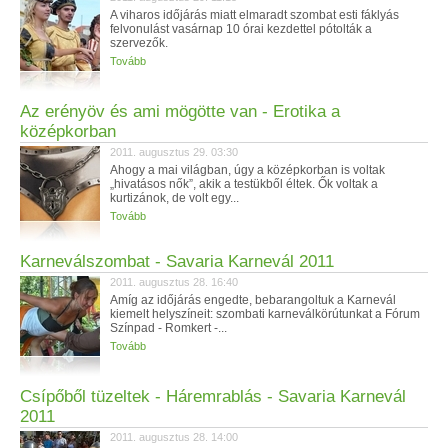
A viharos időjárás miatt elmaradt szombat esti fáklyás
felvonulást vasárnap 10 órai kezdettel pótolták a
szervezők.
Tovább
Az erényöv és ami mögötte van - Erotika a
középkorban
2011. augusztus 29. 03:30
Ahogy a mai világban, úgy a középkorban is voltak
„hivatásos nők”, akik a testükből éltek. Ők voltak a
kurtizánok, de volt egy...
Tovább
Karneválszombat - Savaria Karnevál 2011
2011. augusztus 28. 16:40
Amíg az időjárás engedte, bebarangoltuk a Karnevál
kiemelt helyszíneit: szombati karneválkörútunkat a Fórum
Színpad - Romkert -...
Tovább
Csípőből tüzeltek - Háremrablás - Savaria Karnevál
2011
2011. augusztus 28. 14:00