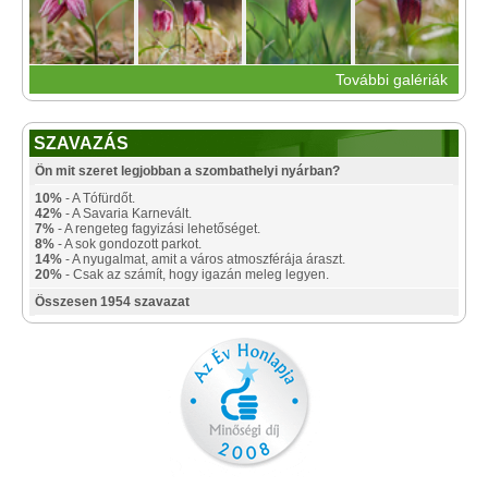
További galériák
SZAVAZÁS
Ön mit szeret legjobban a szombathelyi nyárban?
10%
- A Tófürdőt.
42%
- A Savaria Karnevált.
7%
- A rengeteg fagyizási lehetőséget.
8%
- A sok gondozott parkot.
14%
- A nyugalmat, amit a város atmoszférája áraszt.
20%
- Csak az számít, hogy igazán meleg legyen.
Összesen 1954 szavazat