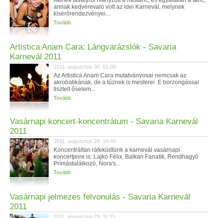
Akinek tavalyról hiányzott a hastánc, és egyáltalán a tánc,
annak kedvérevaló volt az idei Karnevál, melynek
kísérőrendezvényei...
Tovább
Artistica Anam Cara: Lángvarázslók - Savaria
Karnevál 2011
2011. augusztus 30. 01:00
Az Artistica Anam Cara mutatványosai nemcsak az
akrobatikának, de a tűznek is mesterei. E borzongással
tisztelt őselem...
Tovább
Vasárnapi koncert-koncentrátum - Savaria Karnevál
2011
2011. augusztus 29. 18:40
Koncentráltan ráfeküdtünk a karnevál vasárnapi
koncertjeire is: Lajkó Félix, Balkan Fanatik, Rendhagyó
Prímástalálkozó, Nora's...
Tovább
Vasárnapi jelmezes felvonulás - Savaria Karnevál
2011
2011. augusztus 29. 11:15