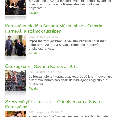
A Nyugat.hu 2002 óta minden évben meghirdeti az amatőr
fotósok között a Savaria Karneválról készített fotók
pályázatát. A...
Tovább
Karneválértékelő a Savaria Múzeumban - Savaria
Karnevál a számok tükrében
2011. október 05. 18:00
Impozáns környezetben, a Savaria Múzeum Kőtárában
került sor a 2011. évi Savaria Történelmi Karnevál
értékelésére. Az...
Tovább
Összegzünk - Savaria Karnevál 2011
2011. augusztus 30. 16:30
16 beszámoló, 17 képgaléria, közel 1700 fotó - megvontuk
a karnevál három napjának statisztikáját és egy cikk alá
rendeztük...
Tovább
Szenvedélyük a hastánc - Orientverzum a Savaria
Karneválon
2011. augusztus 30. 01:40