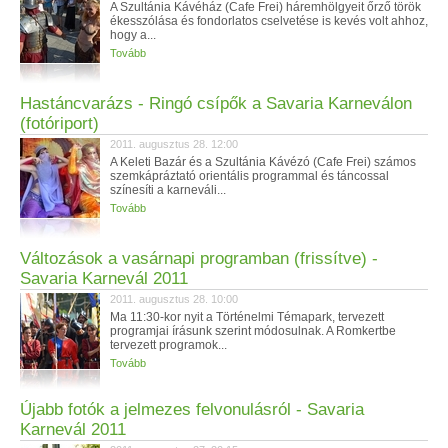
A Szultánia Kávéház (Cafe Frei) háremhölgyeit őrző török
ékesszólása és fondorlatos cselvetése is kevés volt ahhoz,
hogy a...
Tovább
Hastáncvarázs - Ringó csípők a Savaria Karneválon
(fotóriport)
2011. augusztus 28. 12:00
A Keleti Bazár és a Szultánia Kávézó (Cafe Frei) számos
szemkápráztató orientális programmal és táncossal
színesíti a karneváli...
Tovább
Változások a vasárnapi programban (frissítve) -
Savaria Karnevál 2011
2011. augusztus 28. 10:00
Ma 11:30-kor nyit a Történelmi Témapark, tervezett
programjai írásunk szerint módosulnak. A Romkertbe
tervezett programok...
Tovább
Újabb fotók a jelmezes felvonulásról - Savaria
Karnevál 2011