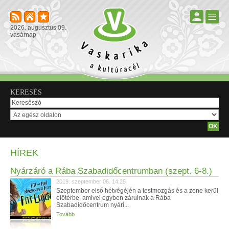
2026. augusztus 09.
vasárnap
KERESÉS
HÍREK
Nyárzáró a Rába Szabadidőcentrumban (szept. 6-8.)
2019. szeptember 06. 14:25
Szeptember első hétvégéjén a testmozgás és a zene kerül
előtérbe, amivel egyben zárulnak a Rába
Szabadidőcentrum nyári...
Tovább