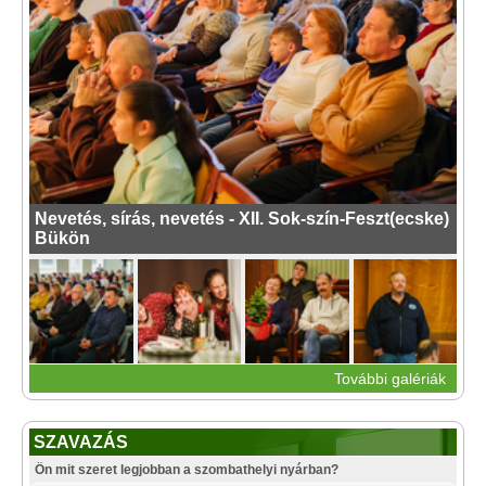
Nevetés, sírás, nevetés - XII. Sok-szín-Feszt(ecske)
Bükön
További galériák
SZAVAZÁS
Ön mit szeret legjobban a szombathelyi nyárban?