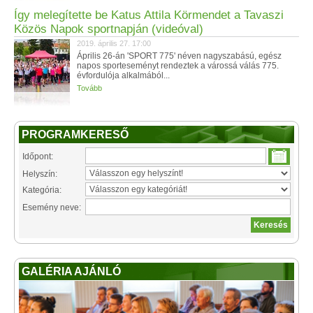
Így melegítette be Katus Attila Körmendet a Tavaszi
Közös Napok sportnapján (videóval)
2019. április 27. 17:00
Április 26-án 'SPORT 775' néven nagyszabású, egész
napos sporteseményt rendeztek a várossá válás 775.
évfordulója alkalmából...
Tovább
PROGRAMKERESŐ
Időpont:
Helyszín:
Kategória:
Esemény neve:
GALÉRIA AJÁNLÓ