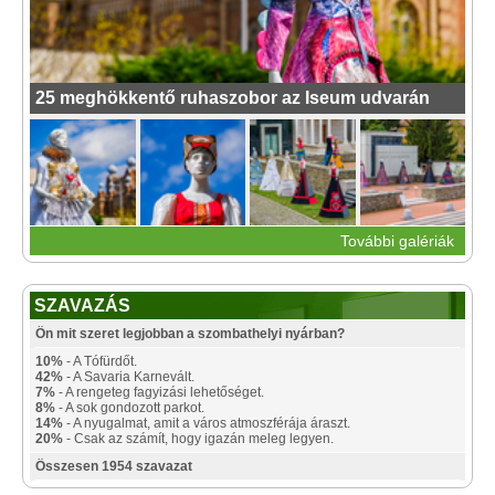
25 meghökkentő ruhaszobor az Iseum udvarán
További galériák
SZAVAZÁS
Ön mit szeret legjobban a szombathelyi nyárban?
10%
- A Tófürdőt.
42%
- A Savaria Karnevált.
7%
- A rengeteg fagyizási lehetőséget.
8%
- A sok gondozott parkot.
14%
- A nyugalmat, amit a város atmoszférája áraszt.
20%
- Csak az számít, hogy igazán meleg legyen.
Összesen 1954 szavazat