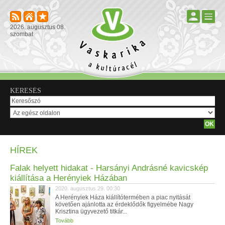
2026. augusztus 08.
szombat
KERESÉS
HÍREK
Falak helyett hidakat - Harsányi Andrásné kavicskép
kiállítása a Herényiek Házában
2020. augusztus 29. 00:30
A Herényiek Háza kiállítótermében a piac nyitását
követően ajánlotta az érdeklődők figyelmébe Nagy
Krisztina ügyvezető titkár...
Tovább