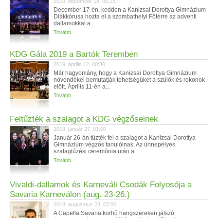
2019. december 18. 00:15
December 17-én, kedden a Kanizsai Dorottya Gimnázium
Diákkórusa hozta el a szombathelyi Főtérre az adventi
dallamokkal a...
Tovább
KDG Gála 2019 a Bartók Teremben
2019. április 12. 00:30
Már hagyomány, hogy a Kanizsai Dorottya Gimnázium
növendékei bemutatják tehetségüket a szülők és rokonok
előtt. Április 11-én a...
Tovább
Feltűzték a szalagot a KDG végzőseinek
2019. január 27. 01:00
Január 26-án tűzték fel a szalagot a Kanizsai Dorottya
Gimnázium végzős tanulóinak. Az ünnepélyes
szalagtűzési ceremónia után a...
Tovább
Vivaldi-dallamok és Karneváli Csodák Folyosója a
Savaria Karneválon (aug. 23-26.)
2018. augusztus 23. 07:00
A Capella Savaria korhű hangszereken játszó