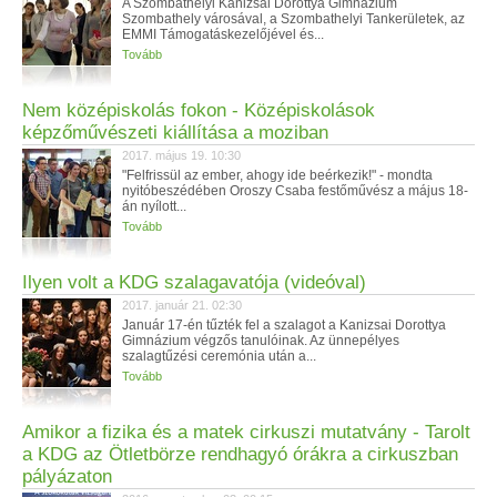
A Szombathelyi Kanizsai Dorottya Gimnázium
Szombathely városával, a Szombathelyi Tankerületek, az
EMMI Támogatáskezelőjével és...
Tovább
Nem középiskolás fokon - Középiskolások
képzőművészeti kiállítása a moziban
2017. május 19. 10:30
"Felfrissül az ember, ahogy ide beérkezik!" - mondta
nyitóbeszédében Oroszy Csaba festőművész a május 18-
án nyílott...
Tovább
Ilyen volt a KDG szalagavatója (videóval)
2017. január 21. 02:30
Január 17-én tűzték fel a szalagot a Kanizsai Dorottya
Gimnázium végzős tanulóinak. Az ünnepélyes
szalagtűzési ceremónia után a...
Tovább
Amikor a fizika és a matek cirkuszi mutatvány - Tarolt
a KDG az Ötletbörze rendhagyó órákra a cirkuszban
pályázaton