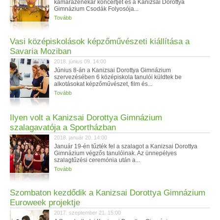
kamarazenekar koncertjét és a Kanizsai Dorottya
Gimnázium Csodák Folyosója...
Tovább
Vasi középiskolások képzőművészeti kiállítása a
Savaria Moziban
2018. június 09. 14:00
Június 8-án a Kanizsai Dorottya Gimnázium
szervezésében 6 középiskola tanulói küldtek be
alkotásokat képzőművészet, film és...
Tovább
Ilyen volt a Kanizsai Dorottya Gimnázium
szalagavatója a Sportházban
2018. január 20. 14:00
Január 19-én tűzték fel a szalagot a Kanizsai Dorottya
Gimnázium végzős tanulóinak. Az ünnepélyes
szalagtűzési ceremónia után a...
Tovább
Szombaton kezdődik a Kanizsai Dorottya Gimnázium
Euroweek projektje
2017. szeptember 21. 15:00