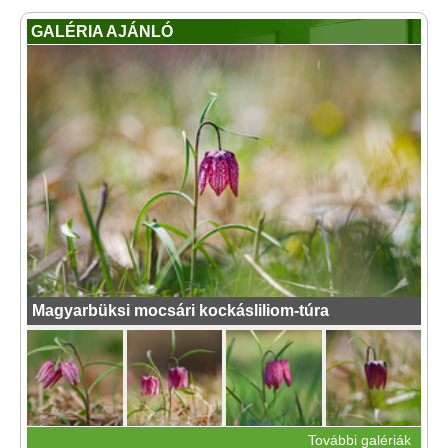
GALÉRIA AJÁNLÓ
Magyarbüksi mocsári kockásliliom-túra
További galériák