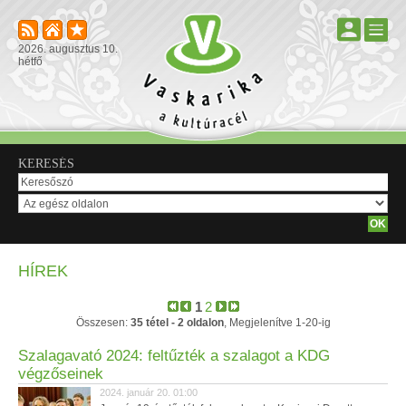
2026. augusztus 10.
hétfő
KERESÉS
HÍREK
1
2
Összesen:
35 tétel - 2 oldalon
, Megjelenítve 1-20-ig
Szalagavató 2024: feltűzték a szalagot a KDG
végzőseinek
2024. január 20. 01:00