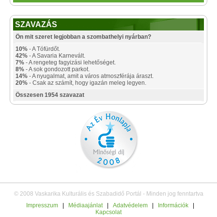
SZAVAZÁS
Ön mit szeret legjobban a szombathelyi nyárban?
10%
- A Tófürdőt.
42%
- A Savaria Karnevált.
7%
- A rengeteg fagyizási lehetőséget.
8%
- A sok gondozott parkot.
14%
- A nyugalmat, amit a város atmoszférája áraszt.
20%
- Csak az számít, hogy igazán meleg legyen.
Összesen 1954 szavazat
© 2008 Vaskarika Kulturális és Szabadidő Portál - Minden jog fenntartva
Impresszum
|
Médiaajánlat
|
Adatvédelem
|
Információk
|
Kapcsolat