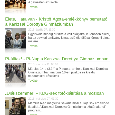
A gálaesten az iskola...
Tovább
Élete, illata van - Kristóf Ágota-emlékkönyv bemutató
a Kanizsai Dorottya Gimnáziumban
2016. április 07. 11:30
Egy iskola mindig büszke a volt diákjaira, különösen akkor,
ha az egykori tanítvány kimagasló életútjával öregbíti alma
mátere...
Tovább
Pi-álltak! - Pi-Nap a Kanizsai Dorottya Gimnáziumban
2016. március 11. 00:10
Március 14-e (3.14) a Pi napja, amire a Kanizsai Dorottya
Gimnáziumban március 10-én játékos és kreatív
feladatokkal készültek...
Tovább
„Diákszemmel” – KDG-sek fotókiállítása a moziban
2016. március 07. 01:30
Március 6-án megtelt a Savaria mozi aulája sok érdeklődő
fiatallal. A Kanizsai Dorottya Gimnázium a „Határtalanul”
program...