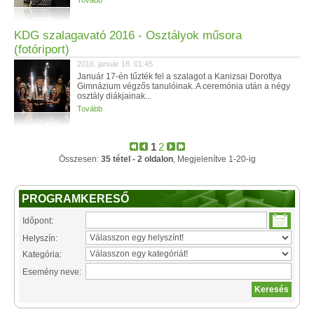
Tovább
KDG szalagavató 2016 - Osztályok műsora
(fotóriport)
2016. január 18. 01:45
Január 17-én tűzték fel a szalagot a Kanizsai Dorottya
Gimnázium végzős tanulóinak. A ceremónia után a négy
osztály diákjainak...
Tovább
1
2
Összesen:
35 tétel - 2 oldalon
, Megjelenítve 1-20-ig
PROGRAMKERESŐ
Időpont:
Helyszín:
Kategória:
Esemény neve: