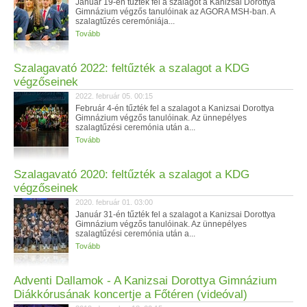
Január 19-én tűzték fel a szalagot a Kanizsai Dorottya
Gimnázium végzős tanulóinak az AGORA MSH-ban. A
szalagtűzés ceremóniája...
Tovább
Szalagavató 2022: feltűzték a szalagot a KDG
végzőseinek
2022. február 05. 00:15
Február 4-én tűzték fel a szalagot a Kanizsai Dorottya
Gimnázium végzős tanulóinak. Az ünnepélyes
szalagtűzési ceremónia után a...
Tovább
Szalagavató 2020: feltűzték a szalagot a KDG
végzőseinek
2020. február 01. 03:00
Január 31-én tűzték fel a szalagot a Kanizsai Dorottya
Gimnázium végzős tanulóinak. Az ünnepélyes
szalagtűzési ceremónia után a...
Tovább
Adventi Dallamok - A Kanizsai Dorottya Gimnázium
Diákkórusának koncertje a Főtéren (videóval)