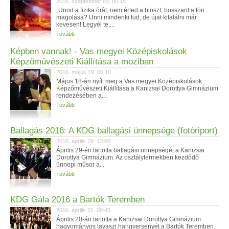
2016. szeptember 03. 00:15
„Unod a fizika órát, nem érted a bioszt, bosszant a töri
magolása? Unni mindenki tud, de újat kitalálni már
kevesen! Legyél te,...
Tovább
Képben vannak! - Vas megyei Középiskolások
Képzőművészeti Kiállítása a moziban
2016. május 19. 00:10
Május 18-án nyílt meg a Vas megyei Középiskolások
Képzőművészeti Kiállítása a Kanizsai Dorottya Gimnázium
rendezésében a...
Tovább
Ballagás 2016: A KDG ballagási ünnepsége (fotóriport)
2016. április 29. 13:00
Április 29-én tartotta ballagási ünnepségét a Kanizsai
Dorottya Gimnázium. Az osztálytermekben kezdődő
ünnepi műsor a...
Tovább
KDG Gála 2016 a Bartók Teremben
2016. április 21. 00:45
Április 20-án tartotta a Kanizsai Dorottya Gimnázium
hagyományos tavaszi hangversenyét a Bartók Teremben.