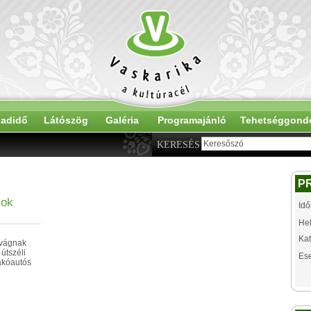
adidő
Látószög
Galéria
Programajánló
Tehetséggond
KERESÉS
P
sok
Idő
Hel
Kat
 vágnak
útszéli
Es
akóautós