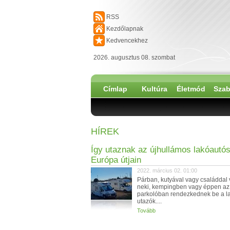
RSS
Kezdőlapnak
Kedvencekhez
2026. augusztus 08. szombat
Címlap
Kultúra
Életmód
Szab
HÍREK
Így utaznak az újhullámos lakóautó
Európa útjain
2022. március 02. 01:00
Párban, kutyával vagy családdal
neki, kempingben vagy éppen az 
parkolóban rendezkednek be a l
utazók....
Tovább