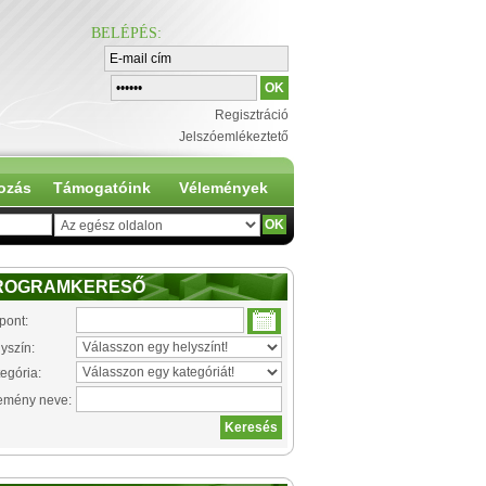
BELÉPÉS
:
Regisztráció
Jelszóemlékeztető
ozás
Támogatóink
Vélemények
ROGRAMKERESŐ
pont:
yszín:
egória:
emény neve: