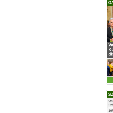
G
Va
Kö
dí
S
Ön 
ny
10