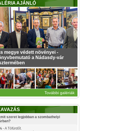
ALÉRIA AJÁNLÓ
s megye védett növényei -
nyvbemutató a Nádasdy-vár
sztermében
További galériák
ZAVAZÁS
mit szeret legjobban a szombathelyi
árban?
%
- A Tófürdőt.