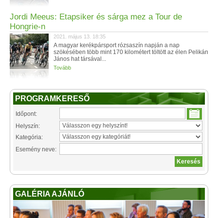
Jordi Meeus: Etapsiker és sárga mez a Tour de
Hongrie-n
2021. május 13. 18:35
A magyar kerékpársport rózsaszín napján a nap
szökésében több mint 170 kilométert töltött az élen Pelikán
János hat társával...
Tovább
PROGRAMKERESŐ
Időpont:
Helyszín:
Kategória:
Esemény neve:
GALÉRIA AJÁNLÓ