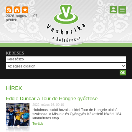
2026. augusztus 07.
péntek
KERESÉS
HÍREK
Eddie Dunbar a Tour de Hongrie győztese
2022. május 16. 00:10
Hatalmas csatát hozott az idei Tour de Hongrie utolsó
szakasza, a Miskolc és Gyöngyös-Kékestető közötti 184
kilométeres etap...
Tovább