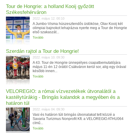
Tour de Hongrie: a holland Kooij győzött
Székesfehérváron
2022. május 12. 00:10
A Jumbo-Visma húszesztendős üstököse, Olav Kooij két
olimpiai bajnokot lehajrázva nyerte meg a Tour de Hongrie
első szakaszát...
Tovább
Szerdán rajtol a Tour de Hongrie!
2022. május 10. 09:30
A 43. Tour de Hongrie ünnepélyes csapatbemutatójára
május 11-én 12 órától Csákváron kerül sor, alig egy órával
később innen...
Tovább
VELOREGIO: a római vízvezetékek útvonalától a
kastélytúrákig - Bringás kalandok a megyében és a
határon túl
2022. május 04. 09:30
Vasi és határon túli bringás útvonalakat tett közzé a
Savaria Turizmus Nonprofit Kft. a VELOREGIO ATHU064
című...
Tovább