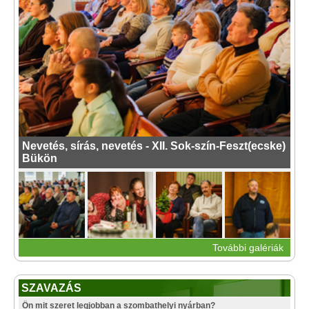
Nevetés, sírás, nevetés - XII. Sok-szín-Feszt(ecske)
Bükön
További galériák
SZAVAZÁS
Ön mit szeret legjobban a szombathelyi nyárban?