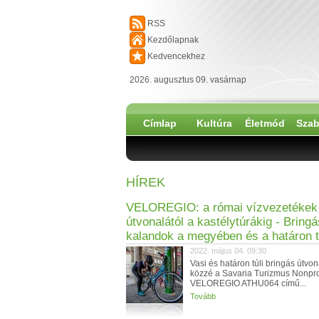
RSS
Kezdőlapnak
Kedvencekhez
2026. augusztus 09. vasárnap
Címlap
Kultúra
Életmód
Szab
HÍREK
VELOREGIO: a római vízvezetékek
útvonalától a kastélytúrákig - Bringá
kalandok a megyében és a határon t
2022. május 04. 09:30
Vasi és határon túli bringás útvona
közzé a Savaria Turizmus Nonprofi
VELOREGIO ATHU064 című...
Tovább