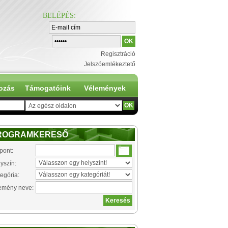
BELÉPÉS
:
Regisztráció
Jelszóemlékeztető
ozás
Támogatóink
Vélemények
ROGRAMKERESŐ
pont:
yszín:
egória:
emény neve: