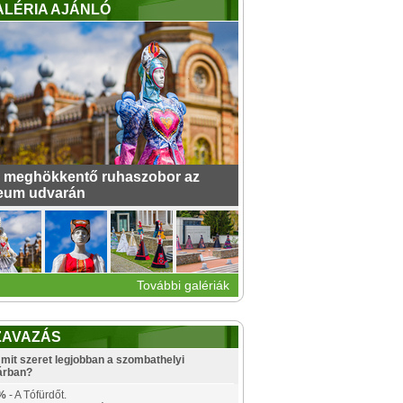
ALÉRIA AJÁNLÓ
 meghökkentő ruhaszobor az
eum udvarán
További galériák
ZAVAZÁS
mit szeret legjobban a szombathelyi
árban?
%
- A Tófürdőt.