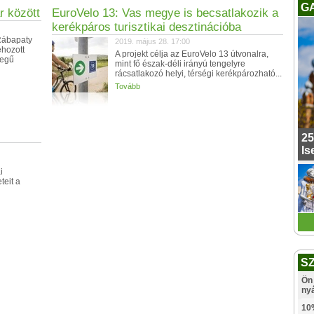
G
r között
EuroVelo 13: Vas megye is becsatlakozik a
kerékpáros turisztikai desztinációba
Rábapaty
2019. május 28. 17:00
ehozott
A projekt célja az EuroVelo 13 útvonalra,
zegű
mint fő észak-déli irányú tengelyre
rácsatlakozó helyi, térségi kerékpározható...
Tovább
25
Is
i
teit a
S
Ön 
ny
10