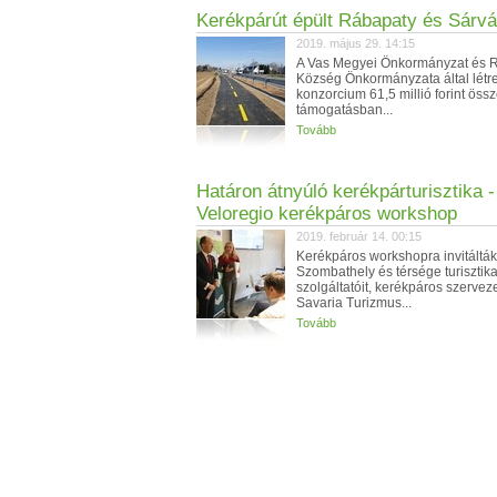
Kerékpárút épült Rábapaty és Sárvá
2019. május 29. 14:15
A Vas Megyei Önkormányzat és 
Község Önkormányzata által létr
konzorcium 61,5 millió forint öss
támogatásban...
Tovább
Határon átnyúló kerékpárturisztika -
Veloregio kerékpáros workshop
2019. február 14. 00:15
Kerékpáros workshopra invitálták
Szombathely és térsége turisztika
szolgáltatóit, kerékpáros szerveze
Savaria Turizmus...
Tovább