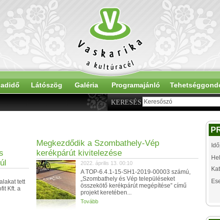
adidő
Látószög
Galéria
Programajánló
Tehetséggond
KERESÉS
P
Megkezdődik a Szombathely-Vép
Idő
s
kerékpárút kivitelezése
Hel
úl
2022. április 13. 00:10
Kat
A TOP-6.4.1-15-SH1-2019-00003 számú,
„Szombathely és Vép településeket
Es
lakat tett
összekötő kerékpárút megépítése” című
t Kft. a
projekt keretében...
Tovább