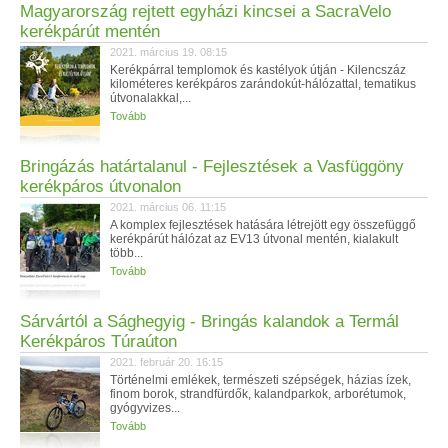
Magyarország rejtett egyházi kincsei a SacraVelo
kerékpárút mentén
2021. március 19. 08:15
Kerékpárral templomok és kastélyok útján - Kilencszáz
kilométeres kerékpáros zarándokút-hálózattal, tematikus
útvonalakkal,...
Tovább
Bringázás határtalanul - Fejlesztések a Vasfüggöny
kerékpáros útvonalon
2021. március 06. 11:15
A komplex fejlesztések hatására létrejött egy összefüggő
kerékpárút hálózat az EV13 útvonal mentén, kialakult
több...
Tovább
Sárvártól a Sághegyig - Bringás kalandok a Termál
Kerékpáros Túraúton
2021. február 20. 16:15
Történelmi emlékek, természeti szépségek, házias ízek,
finom borok, strandfürdők, kalandparkok, arborétumok,
gyógyvizes...
Tovább