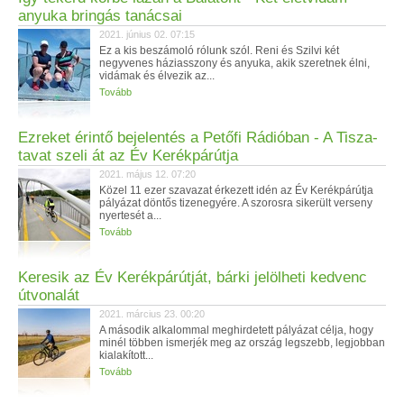
anyuka bringás tanácsai
2021. június 02. 07:15
Ez a kis beszámoló rólunk szól. Reni és Szilvi két
negyvenes háziasszony és anyuka, akik szeretnek élni,
vidámak és élvezik az...
Tovább
Ezreket érintő bejelentés a Petőfi Rádióban - A Tisza-
tavat szeli át az Év Kerékpárútja
2021. május 12. 07:20
Közel 11 ezer szavazat érkezett idén az Év Kerékpárútja
pályázat döntős tizenegyére. A szorosra sikerült verseny
nyertesét a...
Tovább
Keresik az Év Kerékpárútját, bárki jelölheti kedvenc
útvonalát
2021. március 23. 00:20
A második alkalommal meghirdetett pályázat célja, hogy
minél többen ismerjék meg az ország legszebb, legjobban
kialakított...
Tovább