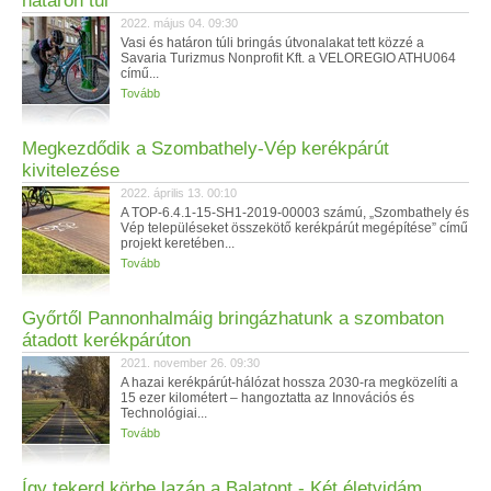
határon túl
2022. május 04. 09:30
Vasi és határon túli bringás útvonalakat tett közzé a
Savaria Turizmus Nonprofit Kft. a VELOREGIO ATHU064
című...
Tovább
Megkezdődik a Szombathely-Vép kerékpárút
kivitelezése
2022. április 13. 00:10
A TOP-6.4.1-15-SH1-2019-00003 számú, „Szombathely és
Vép településeket összekötő kerékpárút megépítése” című
projekt keretében...
Tovább
Győrtől Pannonhalmáig bringázhatunk a szombaton
átadott kerékpárúton
2021. november 26. 09:30
A hazai kerékpárút-hálózat hossza 2030-ra megközelíti a
15 ezer kilométert – hangoztatta az Innovációs és
Technológiai...
Tovább
Így tekerd körbe lazán a Balatont - Két életvidám