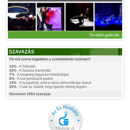
További galériák
SZAVAZÁS
Ön mit szeret legjobban a szombathelyi nyárban?
10%
- A Tófürdőt.
42%
- A Savaria Karnevált.
7%
- A rengeteg fagyizási lehetőséget.
8%
- A sok gondozott parkot.
14%
- A nyugalmat, amit a város atmoszférája áraszt.
20%
- Csak az számít, hogy igazán meleg legyen.
Összesen 1954 szavazat