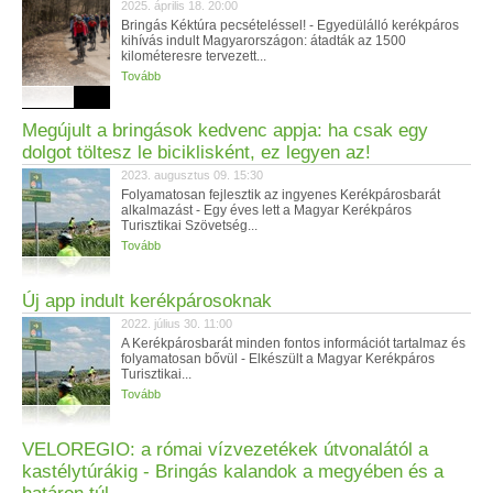
2025. április 18. 20:00
Bringás Kéktúra pecsételéssel! - Egyedülálló kerékpáros
kihívás indult Magyarországon: átadták az 1500
kilométeresre tervezett...
Tovább
Megújult a bringások kedvenc appja: ha csak egy
dolgot töltesz le biciklisként, ez legyen az!
2023. augusztus 09. 15:30
Folyamatosan fejlesztik az ingyenes Kerékpárosbarát
alkalmazást - Egy éves lett a Magyar Kerékpáros
Turisztikai Szövetség...
Tovább
Új app indult kerékpárosoknak
2022. július 30. 11:00
A Kerékpárosbarát minden fontos információt tartalmaz és
folyamatosan bővül - Elkészült a Magyar Kerékpáros
Turisztikai...
Tovább
VELOREGIO: a római vízvezetékek útvonalától a
kastélytúrákig - Bringás kalandok a megyében és a