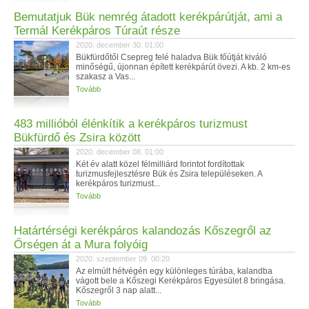
Bemutatjuk Bük nemrég átadott kerékpárútját, ami a
Termál Kerékpáros Túraút része
2020. december 30. 01:00
Bükfürdőtől Csepreg felé haladva Bük főútját kiváló
minőségű, újonnan épített kerékpárút övezi. A kb. 2 km-es
szakasz a Vas...
Tovább
483 millióból élénkítik a kerékpáros turizmust
Bükfürdő és Zsira között
2020. december 08. 01:00
Két év alatt közel félmilliárd forintot fordítottak
turizmusfejlesztésre Bük és Zsira településeken. A
kerékpáros turizmust...
Tovább
Határtérségi kerékpáros kalandozás Kőszegről az
Őrségen át a Mura folyóig
2020. szeptember 09. 00:20
Az elmúlt hétvégén egy különleges túrába, kalandba
vágott bele a Kőszegi Kerékpáros Egyesület 8 bringása.
Kőszegről 3 nap alatt...
Tovább