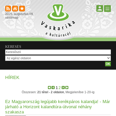
2026. augusztus 09.
vasárnap
KERESÉS
HÍREK
1
2
Összesen:
21 tétel - 2 oldalon
, Megjelenítve 1-20-ig
Ez Magyarország legújabb kerékpáros kalandja! - Már
járható a Horizont kalandtúra-útvonal néhány
szakasza