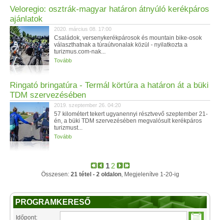
Veloregio: osztrák-magyar határon átnyúló kerékpáros
ajánlatok
2020. március 08. 17:00
Családok, versenykerékpárosok és mountain bike-osok
választhatnak a túraútvonalak közül - nyilatkozta a
turizmus.com-nak...
Tovább
Ringató bringatúra - Termál körtúra a határon át a büki
TDM szervezésében
2019. szeptember 26. 04:20
57 kilométert tekert ugyanennyi résztvevő szeptember 21-
én, a büki TDM szervezésében megvalósult kerékpáros
turizmust...
Tovább
1
2
Összesen:
21 tétel - 2 oldalon
, Megjelenítve 1-20-ig
PROGRAMKERESŐ
Időpont: