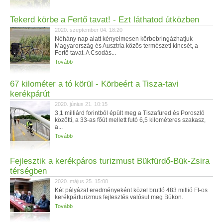
Tekerd körbe a Fertő tavat! - Ezt láthatod útközben
2020. szeptember 04. 18:20
Néhány nap alatt kényelmesen körbebringázhatjuk
Magyarország és Ausztria közös természeti kincsét, a
Fertő tavat. A Csodás...
Tovább
67 kilométer a tó körül - Körbeért a Tisza-tavi
kerékpárút
2020. június 21. 10:15
3,1 milliárd forintból épült meg a Tiszafüred és Poroszló
közötti, a 33-as főút mellett futó 6,5 kilométeres szakasz,
a...
Tovább
Fejlesztik a kerékpáros turizmust Bükfürdő-Bük-Zsira
térségben
2020. május 25. 15:00
Két pályázat eredményeként közel bruttó 483 millió Ft-os
kerékpárturizmus fejlesztés valósul meg Bükön.
Tovább