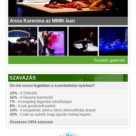
Anna Karenina az MMIK-ban
További galériák
SZAVAZÁS
Ön mit szeret legjobban a szombathelyi nyárban?
10%
- A Tófürdőt.
42%
- A Savaria Karnevált.
7%
- A rengeteg fagyizási lehetőséget.
8%
- A sok gondozott parkot.
14%
- A nyugalmat, amit a város atmoszférája áraszt.
20%
- Csak az számít, hogy igazán meleg legyen.
Összesen 1954 szavazat