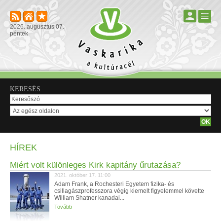
2026. augusztus 07.
péntek
KERESÉS
HÍREK
Miért volt különleges Kirk kapitány űrutazása?
2021. október 17. 11:00
Adam Frank, a Rochesteri Egyetem fizika- és
csillagászprofesszora végig kiemelt figyelemmel követte
William Shatner kanadai...
Tovább