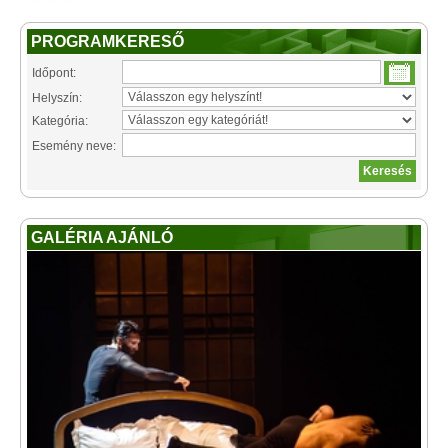
PROGRAMKERESŐ
Időpont:
Helyszín:
Kategória:
Esemény neve:
GALÉRIA AJÁNLÓ