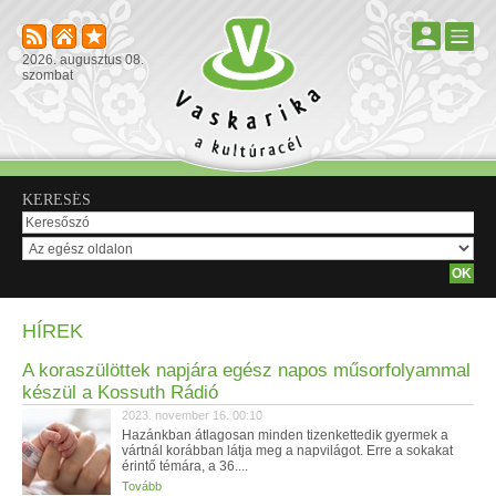
2026. augusztus 08.
szombat
KERESÉS
HÍREK
A koraszülöttek napjára egész napos műsorfolyammal
készül a Kossuth Rádió
2023. november 16. 00:10
Hazánkban átlagosan minden tizenkettedik gyermek a
vártnál korábban látja meg a napvilágot. Erre a sokakat
érintő témára, a 36....
Tovább