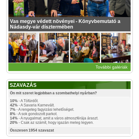
Vas megye védett növényei - Könyvbemutató a
Nádasdy-vár dísztermében
További galériák
SZAVAZÁS
Ön mit szeret legjobban a szombathelyi nyárban?
10%
- A Tófürdőt.
42%
- A Savaria Karnevált.
7%
- A rengeteg fagyizási lehetőséget.
8%
- A sok gondozott parkot.
14%
- A nyugalmat, amit a város atmoszférája áraszt.
20%
- Csak az számít, hogy igazán meleg legyen.
Összesen 1954 szavazat