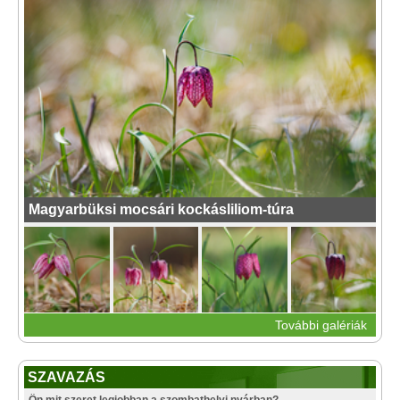
Magyarbüksi mocsári kockásliliom-túra
További galériák
SZAVAZÁS