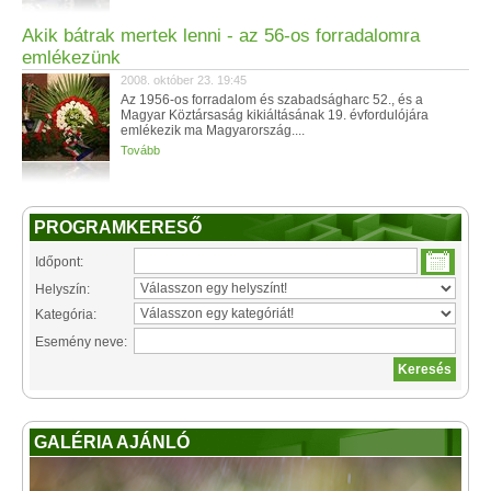
Akik bátrak mertek lenni - az 56-os forradalomra
emlékezünk
2008. október 23. 19:45
Az 1956-os forradalom és szabadságharc 52., és a
Magyar Köztársaság kikiáltásának 19. évfordulójára
emlékezik ma Magyarország....
Tovább
PROGRAMKERESŐ
Időpont:
Helyszín:
Kategória:
Esemény neve:
GALÉRIA AJÁNLÓ