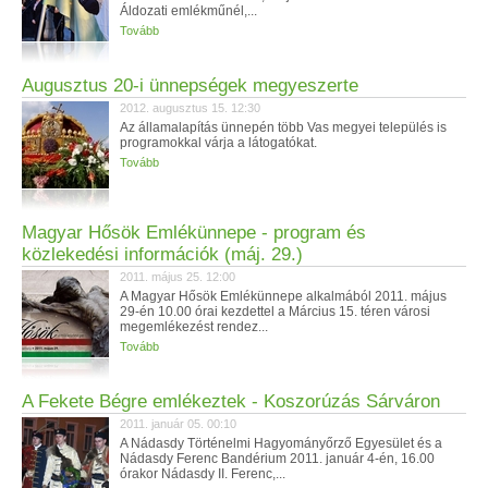
Áldozati emlékműnél,...
Tovább
Augusztus 20-i ünnepségek megyeszerte
2012. augusztus 15. 12:30
Az államalapítás ünnepén több Vas megyei település is
programokkal várja a látogatókat.
Tovább
Magyar Hősök Emlékünnepe - program és
közlekedési információk (máj. 29.)
2011. május 25. 12:00
A Magyar Hősök Emlékünnepe alkalmából 2011. május
29-én 10.00 órai kezdettel a Március 15. téren városi
megemlékezést rendez...
Tovább
A Fekete Bégre emlékeztek - Koszorúzás Sárváron
2011. január 05. 00:10
A Nádasdy Történelmi Hagyományőrző Egyesület és a
Nádasdy Ferenc Bandérium 2011. január 4-én, 16.00
órakor Nádasdy II. Ferenc,...