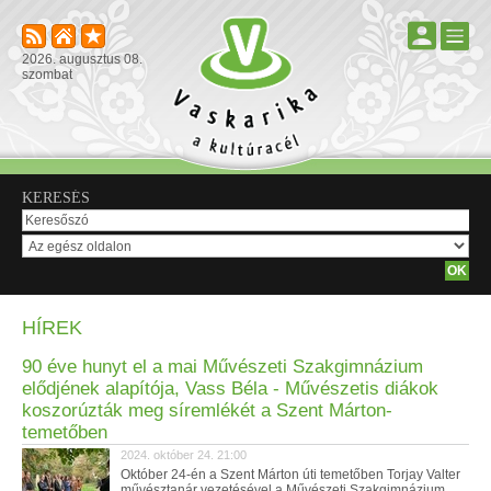
2026. augusztus 08.
szombat
KERESÉS
HÍREK
90 éve hunyt el a mai Művészeti Szakgimnázium
elődjének alapítója, Vass Béla - Művészetis diákok
koszorúzták meg síremlékét a Szent Márton-
temetőben
2024. október 24. 21:00
Október 24-én a Szent Márton úti temetőben Torjay Valter
művésztanár vezetésével a Művészeti Szakgimnázium