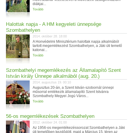
diákjai...
Tovább
Halottak napja - A HM kegyeleti ünnepsége
Szombathelyen
2014. október 28. 18:00
A Honvédelmi Minisztérium halottak napja alkalmából
tartott megemlékezést Szombathelyen, a Jáki úti temető
katonai...
Tovább
Szombathelyi megemlékezés az Államalapító Szent
István király Ünnepe alkalmából (aug. 20.)
2014. augusztus 19. 00:10
Augusztus 20-án, a Szent István-szobornál ünnepi
műsorral emlékezik államalapító Szent Istvánra
Szombathely Megyei Jogú Város...
Tovább
56-os megemlékezések Szombathelyen
2012. október 24. 01:00
Az 1956-os megemlékezéssorozat Szombathelyen a Jáki
úti temetőben kezdődött, majd a Március 15. téren az