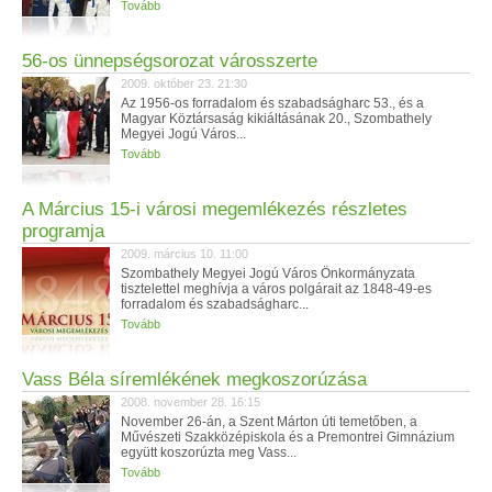
Tovább
56-os ünnepségsorozat városszerte
2009. október 23. 21:30
Az 1956-os forradalom és szabadságharc 53., és a
Magyar Köztársaság kikiáltásának 20., Szombathely
Megyei Jogú Város...
Tovább
A Március 15-i városi megemlékezés részletes
programja
2009. március 10. 11:00
Szombathely Megyei Jogú Város Önkormányzata
tisztelettel meghívja a város polgárait az 1848-49-es
forradalom és szabadságharc...
Tovább
Vass Béla síremlékének megkoszorúzása
2008. november 28. 16:15
November 26-án, a Szent Márton úti temetőben, a
Művészeti Szakközépiskola és a Premontrei Gimnázium
együtt koszorúzta meg Vass...
Tovább