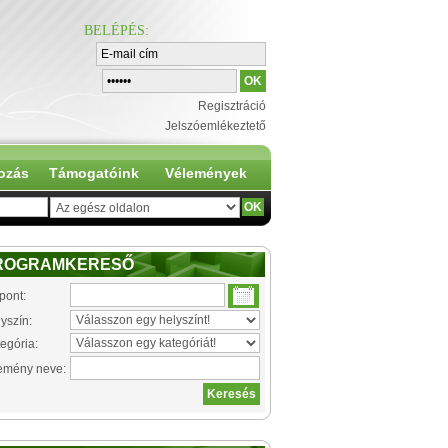
BELÉPÉS
:
Regisztráció
Jelszóemlékeztető
ozás
Támogatóink
Vélemények
ROGRAMKERESŐ
pont:
yszín:
egória:
emény neve: