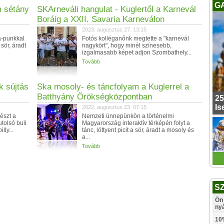
G
m sétány
SKArneváli hangulat - Kuglertől a Karnevál
Boráig a XXII. Savaria Karneválon
2023. augusztus 27. 13:15
a-punkkal
Fotós kolléganőnk megtette a "karnevál
a sör, áradt
nagykört", hogy minél színesebb,
izgalmasabb képet adjon Szombathely...
Tovább
k sújtás
Ska mosoly- és táncfolyam a Kuglerrel a
Batthyány Örökségközpontban
25
Is
2022. augusztus 23. 07:15
észt a
Nemzeti ünnepünkön a történelmi
tolsó buli
Magyarország interaktív térképén folyt a
lly...
tánc, löttyent picit a sör, áradt a mosoly és
a...
Tovább
S
Ön 
ny
10