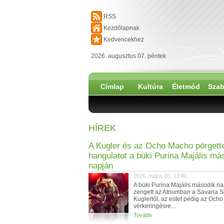
RSS
Kezdőlapnak
Kedvencekhez
2026. augusztus 07. péntek
Címlap
Kultúra
Életmód
Szab
HÍREK
A Kugler és az Ocho Macho pörgette
hangulatot a büki Purina Majális má
napján
2026. május 03. 13:00
A büki Purina Majális második n
zengett az Atriumban a Savaria S
Kuglertől, az estet pedig az Och
vérkeringésre...
Tovább