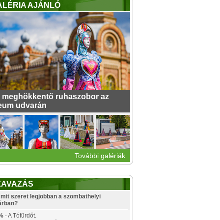
ALÉRIA AJÁNLÓ
 meghökkentő ruhaszobor az
eum udvarán
További galériák
ZAVAZÁS
mit szeret legjobban a szombathelyi
árban?
%
- A Tófürdőt.