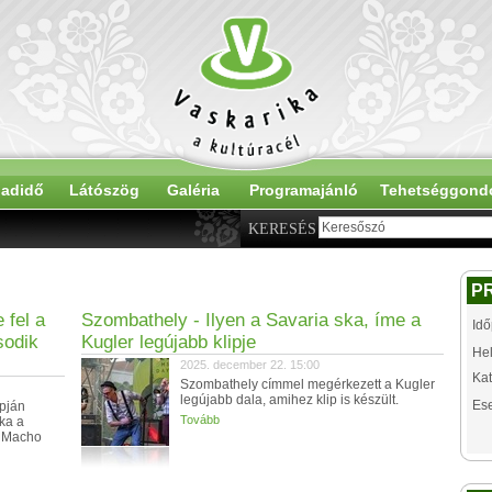
adidő
Látószög
Galéria
Programajánló
Tehetséggond
KERESÉS
P
 fel a
Szombathely - Ilyen a Savaria ska, íme a
Idő
sodik
Kugler legújabb klipje
Hel
2025. december 22. 15:00
Kat
Szombathely címmel megérkezett a Kugler
legújabb dala, amihez klip is készült.
Es
apján
Tovább
ka a
o Macho