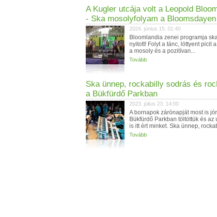
A Kugler utcája volt a Leopold Bloo
- Ska mosolyfolyam a Bloomsdayen
2024. június 15. 01:40
Bloomlandia zenei programja sk
nyitott! Folyt a tánc, löttyent picit 
a mosoly és a pozitívan...
Tovább
Ska ünnep, rockabilly sodrás és roc
a Bükfürdő Parkban
2023. július 23. 14:00
A bornapok zárónapját most is jór
Bükfürdő Parkban töltöttük és az u
is itt ért minket. Ska ünnep, rockabi
Tovább