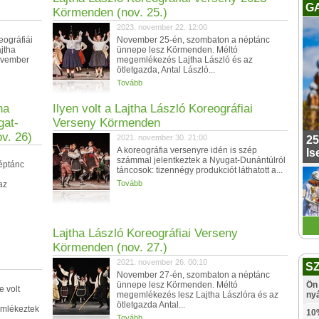
G
Körmenden (nov. 25.)
2023. november 22. 12:00
eográfiái
November 25-én, szombaton a néptánc
jtha
ünnepe lesz Körmenden. Méltó
november
megemlékezés Lajtha László és az
ötletgazda, Antal László...
Tovább
ha
Ilyen volt a Lajtha László Koreográfiai
gat-
Verseny Körmenden
v. 26)
2021. november 30. 21:00
25
A koreográfia versenyre idén is szép
Is
számmal jelentkeztek a Nyugat-Dunántúlról
éptánc
táncosok: tizennégy produkciót láthatott a...
Tovább
az
Lajtha László Koreográfiai Verseny
Körmenden (nov. 27.)
2021. november 26. 00:10
S
November 27-én, szombaton a néptánc
ünnepe lesz Körmenden. Méltó
Ön 
 volt
megemlékezés lesz Lajtha Lászlóra és az
ny
ötletgazda Antal...
emlékeztek
10
Tovább