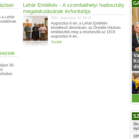
G
Házban
Lehár Emlékév - A szombathelyi hadosztály
megalakulásának évfordulója
 a Lehár
2021. augusztus 10. 09:15
mutatónak
Augusztus 6-án, a Lehár Emlékév
következő állomásán, az Őrvidék Házban
emlékeztek meg a résztvevők az 1919.
augusztus 8-án...
Tovább
keztek
Va
Kö
május 30-
dí
ed
hősökre
S
Ön 
ny
10