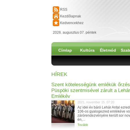
RSS
Kezdőlapnak
Kedvencekhez
2026. augusztus 07. péntek
Címlap
Kultúra
Életmód
Szab
HÍREK
Szent kötelességünk emlékük őrzés
Püspöki szentmisével zárult a Lehár
Emlékév
2021. november 15. 07:20
Az idei év báró Lehár Antal ezred
106-os gyalogezred emlékéve vo
zárórendezvényére került sor no
én,...
Tovább