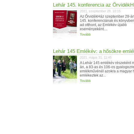
Lehár 145. konferencia az Őrvidék
2021. szeptember 28. 10:15
Az ŐrvidékHáz szeptember 28-án
145. konferenciának és könyvbe
ad otthont, az Emlékév újabb
eseményeként....
Tovább
Lehár 145 Emlékév: a hősökre emlé
2021. május 31. 11:45
A Lehár 145 emlékév részeként 
án, a 83-as és 106-os gyalogezr
emlékművénél azokra a magyar 
emlékeztek az...
Tovább