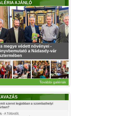
ALÉRIA AJÁNLÓ
s megye védett növényei -
nyvbemutató a Nádasdy-vár
sztermében
További galériák
ZAVAZÁS
mit szeret legjobban a szombathelyi
árban?
%
- A Tófürdőt.