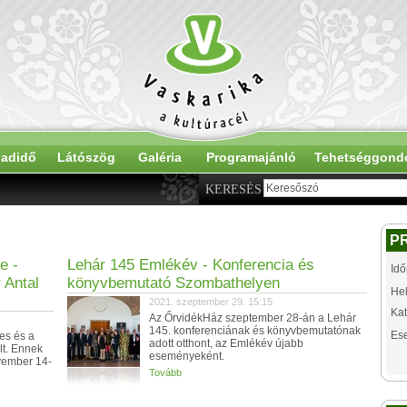
adidő
Látószög
Galéria
Programajánló
Tehetséggond
KERESÉS
P
e -
Lehár 145 Emlékév - Konferencia és
Idő
 Antal
könyvbemutató Szombathelyen
Hel
2021. szeptember 29. 15:15
Kat
Az ŐrvidékHáz szeptember 28-án a Lehár
145. konferenciának és könyvbemutatónak
Es
es és a
adott otthont, az Emlékév újabb
lt. Ennek
eseményeként.
vember 14-
Tovább