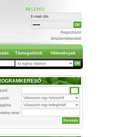
BELÉPÉS
:
Regisztráció
Jelszóemlékeztető
ozás
Támogatóink
Vélemények
ROGRAMKERESŐ
pont:
yszín:
egória:
emény neve: