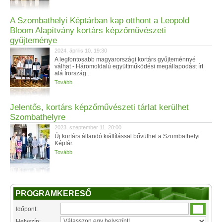
A Szombathelyi Képtárban kap otthont a Leopold
Bloom Alapítvány kortárs képzőművészeti
gyűjteménye
2024. április 10. 19:30
A legfontosabb magyarországi kortárs gyűjteménnyé
válhat - Háromoldalú együttműködési megállapodást írt
alá Írország...
Tovább
Jelentős, kortárs képzőművészeti tárlat kerülhet
Szombathelyre
2023. szeptember 11. 20:00
Új kortárs állandó kiállítással bővülhet a Szombathelyi
Képtár.
Tovább
PROGRAMKERESŐ
Időpont:
Helyszín: