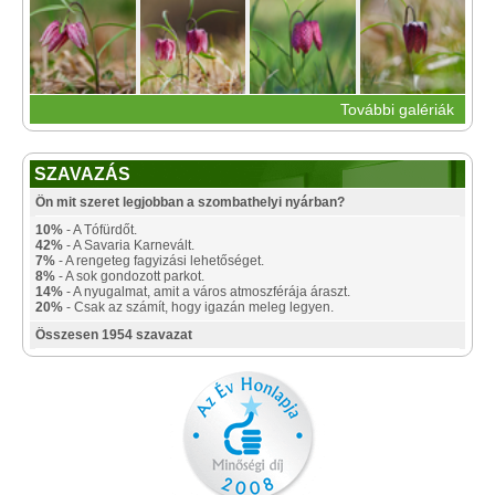
További galériák
SZAVAZÁS
Ön mit szeret legjobban a szombathelyi nyárban?
10%
- A Tófürdőt.
42%
- A Savaria Karnevált.
7%
- A rengeteg fagyizási lehetőséget.
8%
- A sok gondozott parkot.
14%
- A nyugalmat, amit a város atmoszférája áraszt.
20%
- Csak az számít, hogy igazán meleg legyen.
Összesen 1954 szavazat