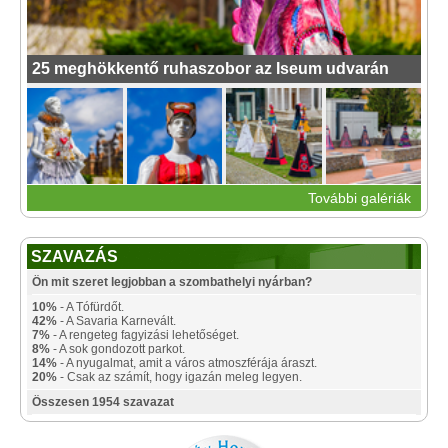
25 meghökkentő ruhaszobor az Iseum udvarán
További galériák
SZAVAZÁS
Ön mit szeret legjobban a szombathelyi nyárban?
10%
- A Tófürdőt.
42%
- A Savaria Karnevált.
7%
- A rengeteg fagyizási lehetőséget.
8%
- A sok gondozott parkot.
14%
- A nyugalmat, amit a város atmoszférája áraszt.
20%
- Csak az számít, hogy igazán meleg legyen.
Összesen 1954 szavazat