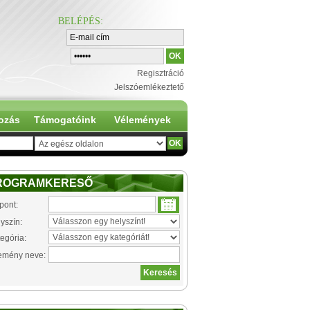
BELÉPÉS
:
Regisztráció
Jelszóemlékeztető
ozás
Támogatóink
Vélemények
ROGRAMKERESŐ
pont:
yszín:
egória:
emény neve: