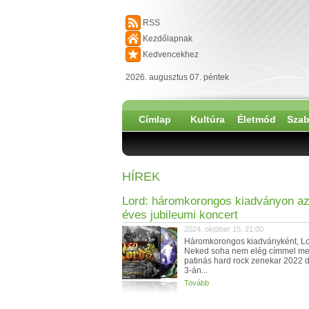
RSS
Kezdőlapnak
Kedvencekhez
2026. augusztus 07. péntek
Címlap
Kultúra
Életmód
Szab
HÍREK
Lord: háromkorongos kiadványon az
éves jubileumi koncert
2024. október 15. 21:00
Háromkorongos kiadványként, Lo
Neked soha nem elég címmel meg
patinás hard rock zenekar 2022
3-án...
Tovább