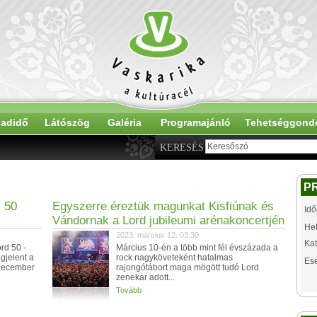
adidő
Látószög
Galéria
Programajánló
Tehetséggond
KERESÉS
P
 50
Egyszerre éreztük magunkat Kisfiúnak és
Idő
Vándornak a Lord jubileumi arénakoncertjén
Hel
2023. március 12. 03:30
Kat
rd 50 -
Március 10-én a több mint fél évszázada a
jelent a
rock nagyköveteként hatalmas
Es
 december
rajongótábort maga mögött tudó Lord
zenekar adott...
Tovább