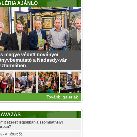
ALÉRIA AJÁNLÓ
s megye védett növényei -
nyvbemutató a Nádasdy-vár
sztermében
További galériák
ZAVAZÁS
mit szeret legjobban a szombathelyi
árban?
%
- A Tófürdőt.