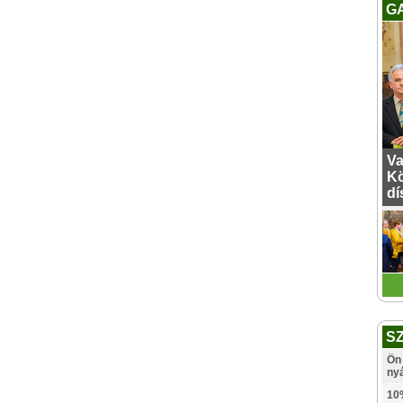
G
Va
Kö
dí
S
Ön 
ny
10