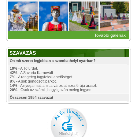
További galériák
SZAVAZÁS
Ön mit szeret legjobban a szombathelyi nyárban?
10%
- A Tófürdőt.
42%
- A Savaria Karnevált.
7%
- A rengeteg fagyizási lehetőséget.
8%
- A sok gondozott parkot.
14%
- A nyugalmat, amit a város atmoszférája áraszt.
20%
- Csak az számít, hogy igazán meleg legyen.
Összesen 1954 szavazat