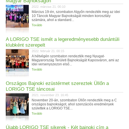
Magyar Bajnokságon
2022. március 21. 00:10
Március 19-én, szombaton Algyőn rendezték meg az idei
10 Táncok Magyar Bajnokságát minden korosztály
számára, ahol a standard...
Tovább
A LORIGO TSE ismét a legeredményesebb dunántúli
klubként szerepelt
2022. február 21. 00:15
A hétvégén szombaton rendezték meg Nyugat-
Magyarország Területi Bajnokságát Kaposváron, ami az
idei versenyszezon első...
Tovább
Országos Bajnoki ezüstérmet szereztek Üllőn a
LORIGO TSE táncosai
2021. november 23. 16:45
November 20-án, szombaton Üllőn rendezték meg a C
országos bajnokságot, ahol szenzációs eredmények
születtek a LORIGO TSE...
Tovább
Újabb LORIGO TSE sikerek - Két bajnoki cím a