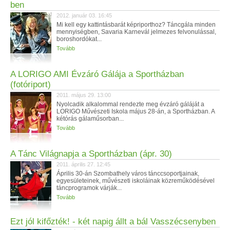
ben
2012. január 03. 16:45
Mi kell egy kattintásbarát képriporthoz? Táncgála minden
mennyiségben, Savaria Karnevál jelmezes felvonulással,
boroshordókat...
Tovább
A LORIGO AMI Évzáró Gálája a Sportházban
(fotóriport)
2011. május 29. 13:00
Nyolcadik alkalommal rendezte meg évzáró gáláját a
LORIGO Művészeti Iskola május 28-án, a Sportházban. A
kétórás gálaműsorban...
Tovább
A Tánc Világnapja a Sportházban (ápr. 30)
2011. április 27. 12:45
Április 30-án Szombathely város tánccsoportjainak,
egyesületeinek, művészeti iskoláinak közreműködésével
táncprogramok várják...
Tovább
Ezt jól kifőzték! - két napig állt a bál Vasszécsenyben