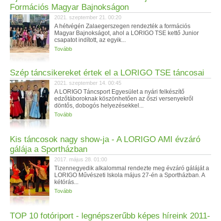
Formációs Magyar Bajnokságon
2021. szeptember 21. 00:20
A hétvégén Zalaegerszegen rendezték a formációs
Magyar Bajnokságot, ahol a LORIGO TSE kettő Junior
csapatot indított, az egyik...
Tovább
Szép táncsikereket értek el a LORIGO TSE táncosai
2021. szeptember 14. 00:45
A LORIGO Táncsport Egyesület a nyári felkészítő
edzőtáboroknak köszönhetően az őszi versenyekről
döntős, dobogós helyezésekkel...
Tovább
Kis táncosok nagy show-ja - A LORIGO AMI évzáró
gálája a Sportházban
2017. május 28. 01:00
Tizennegyedik alkalommal rendezte meg évzáró gáláját a
LORIGO Művészeti Iskola május 27-én a Sportházban. A
kétórás...
Tovább
TOP 10 fotóriport - legnépszerűbb képes híreink 2011-