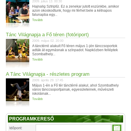
2009. július 13. 00:30
Hajnalig Sztriptíz. Ez a zenekar jutott eszünkbe, amikor
azon okoskodtunk, hogy mi férhet bele a kétnapos
falunapba egy...
Tovább
Tánc Világnapja a Fő téren (fotóriport)
2009. május 02. 20:00
A tánctérré alakult Fő téren május 1-jén tánccsoportok
adták át egymásnak a színpadot. Napközben felléptek
Szombathely...
Tovább
A Tánc Világnapja - részletes program
2009. április 29. 17:45
Május 1-én a Fő tér tánctérré alakul, ahol Szombathely
város tánccsoportjainak, egyesületeinek, művészeti
iskoláinak...
Tovább
PROGRAMKERESŐ
Időpont: