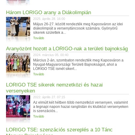
Három LORIGO arany a Diákolimpián
2025. április 28. 16:00
Május 26-27. között rendezték meg Kaposváron az idei
diákolimpiát a versenytáncosok számára. Gyönyörű
sikerek születtek a...
Tovább
Aranyözönt hozott a LORIGO-nak a területi bajnokság
2024. március 05. 00:40
Március 2-án, szombaton rendezték meg Kaposváron a
Nyugat-Magyarországi Területi Bajnokságot, ahol a
LORIGO TSE ismét sikert...
Tovább
LORIGO TSE sikerek nemzetközi és hazai
versenyeken
2022. április 27. 07:15
Az elmúlt két hétben több nemzetközi versenyen, valamint
a tegnapi napon hazai ranglistán és klubközi versenyeken
is szenzációs...
Tovább
LORIGO TSE: szenzációs szereplés a 10 Tánc