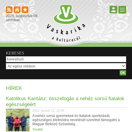
2026. augusztus 08.
szombat
KERESÉS
HÍREK
Katolikus Karitász: összefogás a nehéz sorsú fiatalok
egészségéért
2022. január 12. 15:45
A nehéz sorsú gyermekek és fiatalok sportolását,
egészséges életmódra nevelését szeretné támogatni a
Magyar Birkózó Szövetség...
Tovább