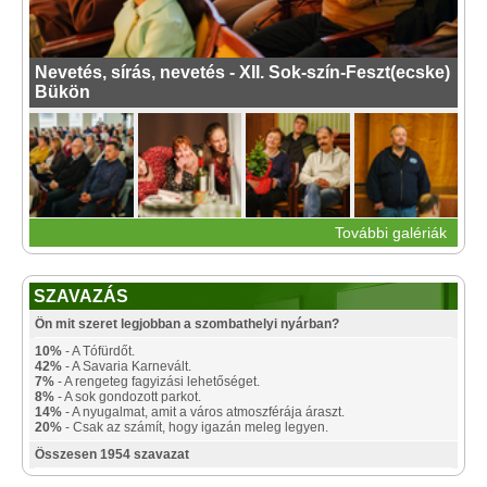
Nevetés, sírás, nevetés - XII. Sok-szín-Feszt(ecske)
Bükön
További galériák
SZAVAZÁS
Ön mit szeret legjobban a szombathelyi nyárban?
10%
- A Tófürdőt.
42%
- A Savaria Karnevált.
7%
- A rengeteg fagyizási lehetőséget.
8%
- A sok gondozott parkot.
14%
- A nyugalmat, amit a város atmoszférája áraszt.
20%
- Csak az számít, hogy igazán meleg legyen.
Összesen 1954 szavazat