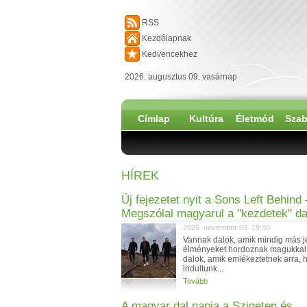
RSS
Kezdőlapnak
Kedvencekhez
2026. augusztus 09. vasárnap
Címlap
Kultúra
Életmód
Szab
HÍREK
Új fejezetet nyit a Sons Left Behind 
Megszólal magyarul a "kezdetek" da
2025. november 03. 19:30
Vannak dalok, amik mindig más je
élményeket hordoznak magukkal
dalok, amik emlékeztetnek arra,
indultunk...
Tovább
A magyar dal napja a Szigeten és