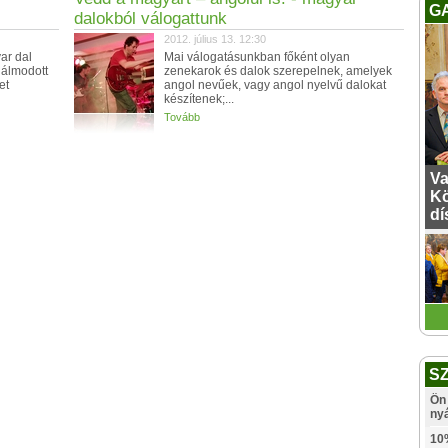
G
dalokból válogattunk
2012. július 13. 12:30
ar dal
Mai válogatásunkban főként olyan
gálmodott
zenekarok és dalok szerepelnek, amelyek
et
angol nevűek, vagy angol nyelvű dalokat
készítenek;...
Tovább
Va
Kö
dí
S
Ön 
ny
10