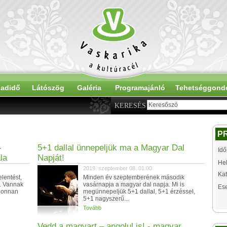
adidő
Látószög
Galéria
Programajánló
Tehetséggond
KERESÉS
P
-
5+1 dallal ünnepeljük ma a Magyar Dal
Idő
la
Napját!
Hel
2019. szeptember 08. 01:00
Kat
lentést,
Minden év szeptemberének második
. Vannak
vasárnapja a magyar dal napja. Mi is
Es
 honnan
megünnepeljük 5+1 dallal, 5+1 érzéssel,
5+1 nagyszerű...
Tovább
Vedd a magyart – angolul is! - magyar