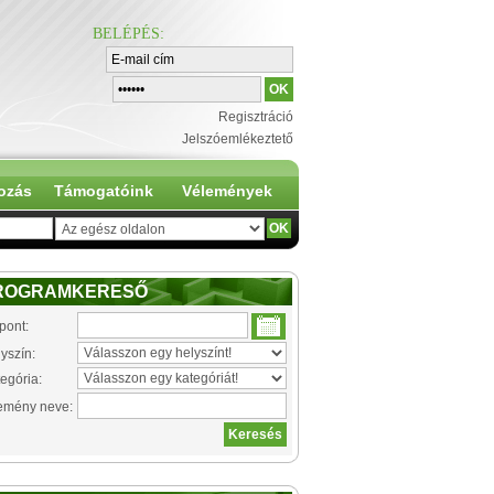
BELÉPÉS
:
Regisztráció
Jelszóemlékeztető
ozás
Támogatóink
Vélemények
ROGRAMKERESŐ
pont:
yszín:
egória:
emény neve: