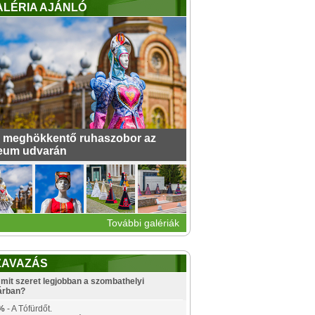
ALÉRIA AJÁNLÓ
 meghökkentő ruhaszobor az
eum udvarán
További galériák
ZAVAZÁS
mit szeret legjobban a szombathelyi
árban?
%
- A Tófürdőt.