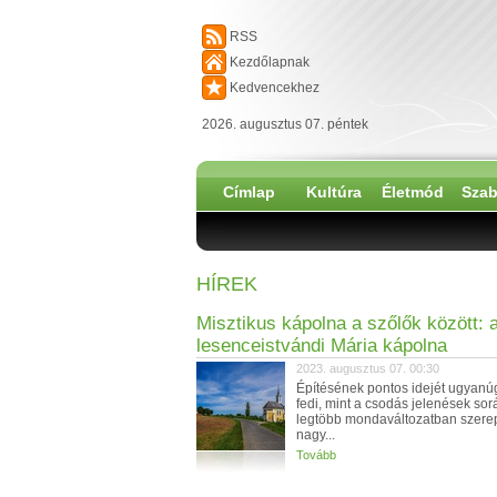
RSS
Kezdőlapnak
Kedvencekhez
2026. augusztus 07. péntek
Címlap
Kultúra
Életmód
Szab
HÍREK
Misztikus kápolna a szőlők között: 
lesenceistvándi Mária kápolna
2023. augusztus 07. 00:30
Építésének pontos idejét ugyan
fedi, mint a csodás jelenések sorá
legtöbb mondaváltozatban szere
nagy...
Tovább