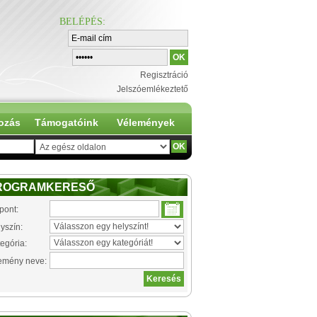
BELÉPÉS
:
Regisztráció
Jelszóemlékeztető
ozás
Támogatóink
Vélemények
ROGRAMKERESŐ
pont:
yszín:
egória:
emény neve: