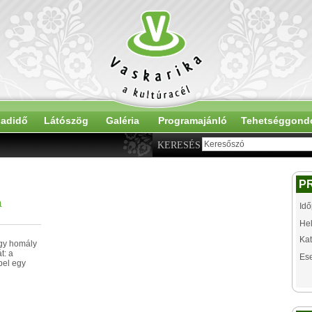
adidő
Látószög
Galéria
Programajánló
Tehetséggond
KERESÉS
P
a
Idő
Hel
Kat
úgy homály
t: a
Es
pel egy