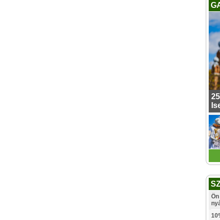
G
25
Is
S
Ön 
ny
10