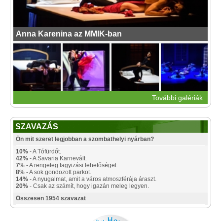
Anna Karenina az MMIK-ban
További galériák
SZAVAZÁS
Ön mit szeret legjobban a szombathelyi nyárban?
10%
- A Tófürdőt.
42%
- A Savaria Karnevált.
7%
- A rengeteg fagyizási lehetőséget.
8%
- A sok gondozott parkot.
14%
- A nyugalmat, amit a város atmoszférája áraszt.
20%
- Csak az számít, hogy igazán meleg legyen.
Összesen 1954 szavazat