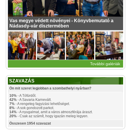
Vas megye védett növényei - Könyvbemutató a
Nádasdy-vár dísztermében
További galériák
SZAVAZÁS
Ön mit szeret legjobban a szombathelyi nyárban?
10%
- A Tófürdőt.
42%
- A Savaria Karnevált.
7%
- A rengeteg fagyizási lehetőséget.
8%
- A sok gondozott parkot.
14%
- A nyugalmat, amit a város atmoszférája áraszt.
20%
- Csak az számít, hogy igazán meleg legyen.
Összesen 1954 szavazat