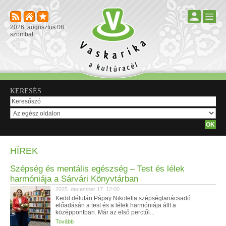
2026. augusztus 08.
szombat
KERESÉS
HÍREK
Szépség és mentális egészség – Test és lélek
harmóniája a Sárvári Könyvtárban
2025. december 17. 12:00
Kedd délután Pápay Nikoletta szépségtanácsadó
előadásán a test és a lélek harmóniája állt a
középpontban. Már az első perctől...
Tovább