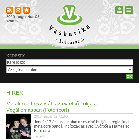
2026. augusztus 08.
szombat
KERESÉS
HÍREK
Metalcore Fesztivál: az év első bulija a
Végállomásban (Fotóriport)
2015. január 19. 01:00
Január 17-én, szombaton az év első buliján a régió fiatal
metalcore bandái indították az évet. Győrből a Flames To
Burn és a...
Tovább