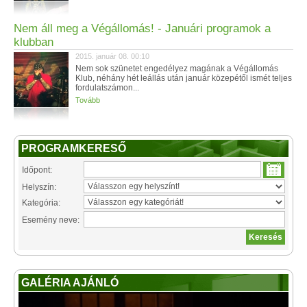
Nem áll meg a Végállomás! - Januári programok a
klubban
2015. január 08. 00:10
Nem sok szünetet engedélyez magának a Végállomás
Klub, néhány hét leállás után január közepétől ismét teljes
fordulatszámon...
Tovább
PROGRAMKERESŐ
Időpont:
Helyszín:
Kategória:
Esemény neve:
GALÉRIA AJÁNLÓ