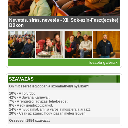
Nevetés, sírás, nevetés - XII. Sok-szín-Feszt(ecske)
Bükön
További galériák
SZAVAZÁS
Ön mit szeret legjobban a szombathelyi nyárban?
10%
- A Tófürdőt.
42%
- A Savaria Karnevált.
7%
- A rengeteg fagyizási lehetőséget.
8%
- A sok gondozott parkot.
14%
- A nyugalmat, amit a város atmoszférája áraszt.
20%
- Csak az számít, hogy igazán meleg legyen.
Összesen 1954 szavazat