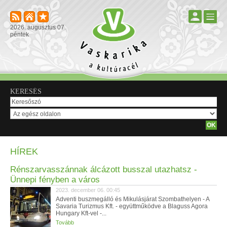
2026. augusztus 07.
péntek
KERESÉS
HÍREK
Rénszarvasszánnak álcázott busszal utazhatsz -
Ünnepi fényben a város
2023. december 06. 00:45
Adventi buszmegálló és Mikulásjárat Szombathelyen - A
Savaria Turizmus Kft. - együttműködve a Blaguss Agora
Hungary Kft-vel -...
Tovább