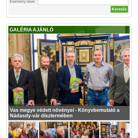
Esemény neve:
GALÉRIA AJÁNLÓ
Vas megye védett növényei - Könyvbemutató a
Nádasdy-vár dísztermében