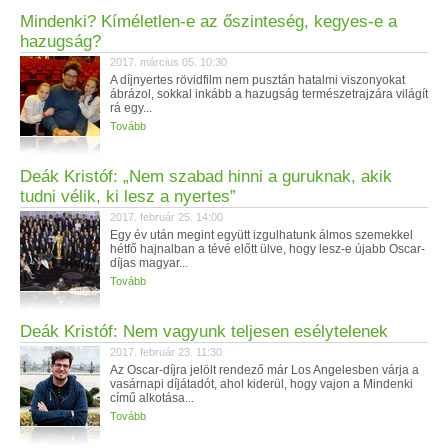
Mindenki? Kíméletlen-e az őszinteség, kegyes-e a
hazugság?
2017. március 05. 10:30
A díjnyertes rövidfilm nem pusztán hatalmi viszonyokat
ábrázol, sokkal inkább a hazugság természetrajzára világít
rá egy...
Tovább
Deák Kristóf: „Nem szabad hinni a guruknak, akik
tudni vélik, ki lesz a nyertes”
2017. február 25. 14:00
Egy év után megint együtt izgulhatunk álmos szemekkel
hétfő hajnalban a tévé előtt ülve, hogy lesz-e újabb Oscar-
díjas magyar...
Tovább
Deák Kristóf: Nem vagyunk teljesen esélytelenek
2017. február 23. 11:30
Az Oscar-díjra jelölt rendező már Los Angelesben várja a
vasárnapi díjátadót, ahol kiderül, hogy vajon a Mindenki
című alkotása...
Tovább