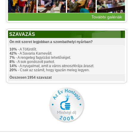
További galériák
SZAVAZÁS
Ön mit szeret legjobban a szombathelyi nyárban?
10%
- A Tófürdőt.
42%
- A Savaria Karnevált.
7%
- A rengeteg fagyizási lehetőséget.
8%
- A sok gondozott parkot.
14%
- A nyugalmat, amit a város atmoszférája áraszt.
20%
- Csak az számít, hogy igazán meleg legyen.
Összesen 1954 szavazat