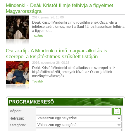
Mindenki - Deák Kristóf filmje felhívja a figyelmet
Magyarországra
2017. január 26. 13:00
Deák Kristóf Mindenki című rövidfilmjének Oscar-díjra
jelölése azért fontos, mert a Saul fiához hasonlóan felhívja
a figyelmet...
Tovább
Oscar-díj - A Mindenki című magyar alkotás is
szerepel a kisjátékfilmek szűkített listáján
2016. november 26. 00:15
Deák Kristóf Mindenki című alkotása is szerepel a tíz
kisjátékfilm között, amelyek közül az Oscar-jelöltek
mezőnyét választják...
Tovább
PROGRAMKERESŐ
Időpont:
Helyszín:
Kategória: