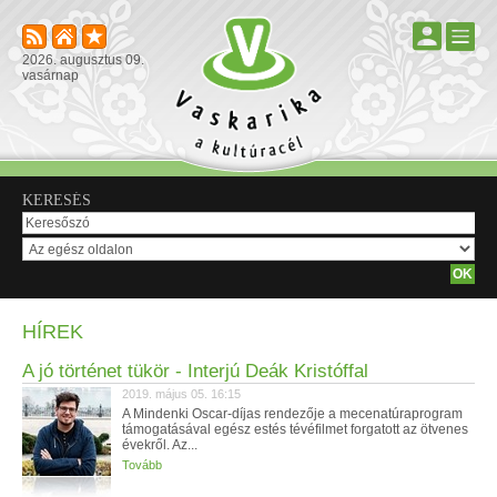
2026. augusztus 09.
vasárnap
KERESÉS
HÍREK
A jó történet tükör - Interjú Deák Kristóffal
2019. május 05. 16:15
A Mindenki Oscar-díjas rendezője a mecenatúraprogram
támogatásával egész estés tévéfilmet forgatott az ötvenes
évekről. Az...
Tovább