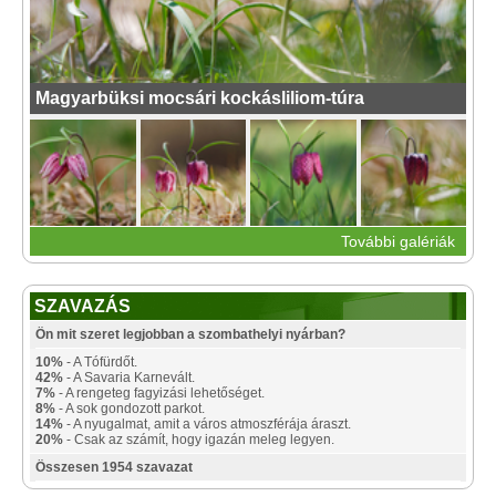
Magyarbüksi mocsári kockásliliom-túra
További galériák
SZAVAZÁS
Ön mit szeret legjobban a szombathelyi nyárban?
10%
- A Tófürdőt.
42%
- A Savaria Karnevált.
7%
- A rengeteg fagyizási lehetőséget.
8%
- A sok gondozott parkot.
14%
- A nyugalmat, amit a város atmoszférája áraszt.
20%
- Csak az számít, hogy igazán meleg legyen.
Összesen 1954 szavazat