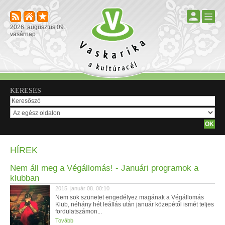
2026. augusztus 09.
vasárnap
KERESÉS
HÍREK
Nem áll meg a Végállomás! - Januári programok a
klubban
2015. január 08. 00:10
Nem sok szünetet engedélyez magának a Végállomás
Klub, néhány hét leállás után január közepétől ismét teljes
fordulatszámon...
Tovább