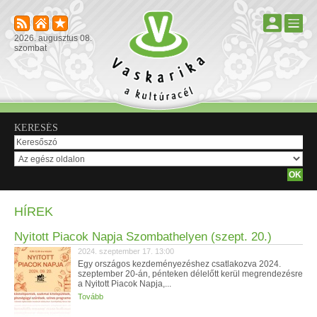
2026. augusztus 08.
szombat
KERESÉS
HÍREK
Nyitott Piacok Napja Szombathelyen (szept. 20.)
2024. szeptember 17. 13:00
Egy országos kezdeményezéshez csatlakozva 2024.
szeptember 20-án, pénteken délelőtt kerül megrendezésre
a Nyitott Piacok Napja,...
Tovább