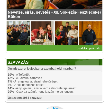
Nevetés, sírás, nevetés - XII. Sok-szín-Feszt(ecske)
Bükön
További galériák
SZAVAZÁS
Ön mit szeret legjobban a szombathelyi nyárban?
10%
- A Tófürdőt.
42%
- A Savaria Karnevált.
7%
- A rengeteg fagyizási lehetőséget.
8%
- A sok gondozott parkot.
14%
- A nyugalmat, amit a város atmoszférája áraszt.
20%
- Csak az számít, hogy igazán meleg legyen.
Összesen 1954 szavazat