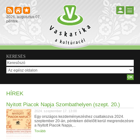
2026. augusztus 07.
péntek
KERESÉS
HÍREK
Nyitott Piacok Napja Szombathelyen (szept. 20.)
2024. szeptember 17. 13:00
Egy országos kezdeményezéshez csatlakozva 2024.
szeptember 20-án, pénteken délelőtt kerül megrendezésre
a Nyitott Piacok Napja,...
Tovább