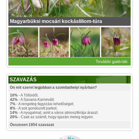
Magyarbüksi mocsári kockásliliom-túra
További galériák
SZAVAZÁS
Ön mit szeret legjobban a szombathelyi nyárban?
10%
- A Tófürdőt.
42%
- A Savaria Karnevált.
7%
- A rengeteg fagyizási lehetőséget.
8%
- A sok gondozott parkot.
14%
- A nyugalmat, amit a város atmoszférája áraszt.
20%
- Csak az számít, hogy igazán meleg legyen.
Összesen 1954 szavazat