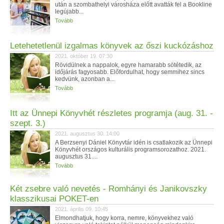
után a szombathelyi városháza előtt avatták fel a Bookline
legújabb...
Tovább
Letehetetlenül izgalmas könyvek az őszi kuckózáshoz
2021. október 19. 07:30
Rövidülnek a nappalok, egyre hamarabb sötétedik, az
időjárás fagyosabb. Előfordulhat, hogy semmihez sincs
kedvünk, azonban a...
Tovább
Itt az Ünnepi Könyvhét részletes programja (aug. 31. -
szept. 3.)
2021. augusztus 30. 14:00
A Berzsenyi Dániel Könyvtár idén is csatlakozik az Ünnepi
Könyvhét országos kulturális programsorozathoz. 2021.
augusztus 31....
Tovább
Két zsebre való nevetés - Romhányi és Janikovszky
klasszikusai POKET-en
2021. április 09. 10:45
Elmondhatjuk, hogy korra, nemre, könyvekhez való