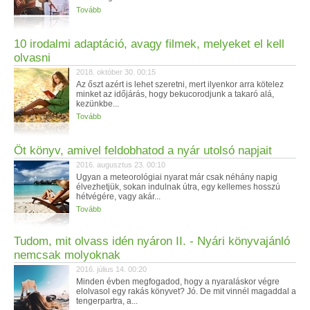
Tovább
10 irodalmi adaptáció, avagy filmek, melyeket el kell
olvasni
2018. október 30. 00:15
Az őszt azért is lehet szeretni, mert ilyenkor arra kötelez
minket az időjárás, hogy bekucorodjunk a takaró alá,
kezünkbe...
Tovább
Öt könyv, amivel feldobhatod a nyár utolsó napjait
2016. augusztus 23. 00:10
Ugyan a meteorológiai nyarat már csak néhány napig
élvezhetjük, sokan indulnak útra, egy kellemes hosszú
hétvégére, vagy akár...
Tovább
Tudom, mit olvass idén nyáron II. - Nyári könyvajánló
nemcsak molyoknak
2016. július 14. 00:20
Minden évben megfogadod, hogy a nyaraláskor végre
elolvasol egy rakás könyvet? Jó. De mit vinnél magaddal a
tengerpartra, a...