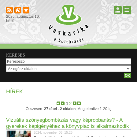
2026. augusztus 10.
hétfő
KERESÉS
HÍREK
1
2
Összesen:
27 tétel - 2 oldalon
, Megjelenítve 1-20-ig
Vizuális szőnyegbombázás vagy képrobbanás? - A
gyerekek képigényéhez a könyvpiac is alkalmazkodik
2024. november 05. 15:25