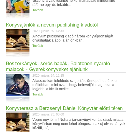
viszonyra való tekintet nélkül manapság mindenkire
ráférne egy, de inkább...
Tovább
Könyvajánlók a novum publishing kiadótól
2020. június 25. 14:30
A novum publishing kiadó három könyvújdonságát
olvashatják alábbi ajánlónkban.
Tovább
Boszorkányok, sörös babák, Balatonon nyaraló
malacok - Gyerekkönyveket ajánlunk
2020. május 24. 12:15
A lassacskán feloldódó szigorítást ünnepelhetnénk-e
méltóbban, mint azzal, hogy belevetjük magunkat a
legjobb, a kicsik mellett...
Tovább
Könyvterasz a Berzsenyi Dániel Könyvtár előtti téren
2020. május 23. 08:00
Végre egy jó hír! Noha a járványügyi korlátozások miatt a
könyvtárban még nem lehet böngészni az új olvasmányok
között, május...