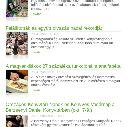
Egy-másfél évvel megelőzik az életkoruknak megfelelő
fejlődési elvárásokat azok az általános iskolások, akiknek
rendszeresen...
Tovább
Felállították az együtt olvasás hazai rekordját
2024. április 25. 16:15
Új magyarországi rekord született a könyv világnapja
alkalmából a Libri üzleteiben, ahol több mint 2500-an
olvastak együtt.
Tovább
A magyar diákok 27 százaléka funkcionális analfabéta
2024. március 11. 17:00
A 15 éves diákok olvasási-szövegértési és matematikai
képességeit mérő, nemzetközi PISA-felmérésen a magyar
diákok évek óta...
Tovább
Országos Könyvtári Napok és Könyves Vasárnap a
Berzsenyi Dániel Könyvtárban (okt. 7-9.)
2022. október 06. 11:20
A Berzsenyi Dániel Könyvtár az Országos Könyvtári Napok
részeként gyermekeknek és családoknak is kínál