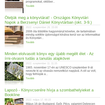
programokat, október...
Tovább
Öleljük meg a könyvtárat! - Országos Könyvtári
Napok a Berzsenyi Dániel Könyvtárban (okt. 3-9.)
2022. szeptember 26. 15:00
2006 óta többféle hagyományt követve, de tartalmában
mindig sokféle újdonságot kínálva kerül sor az Informatikai
és Könyvtári...
Tovább
Minden elolvasott könyv egy újabb megélt élet - Az
írni-olvasni tudás a tanulás alapkövei
2022. szeptember 11. 11:15
1965. november 17-én az UNESCO szeptember 8-át
nevezte ki az olvasás nemzetközi napjává. A cél az volt,
hogy felhívják a...
Tovább
Lapozó - Könyvcserére hívja a szombathelyieket a
Bookline
2022. május 17. 00:15
Május 16-án Budapest, Győr, Pécs, valamint Debrecen