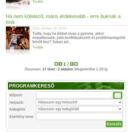
Tovább
Ha nem kötelező, máris érdekesebb - erre buknak a
tinik
2015. október 10. 14:00
Tudta, hogy ha többet olvas a gyereke, akkor
empatikusabb, jobb konfliktuskezelő és problémamegoldó
felnőtt lesz? Sokan azt...
Tovább
1
2
Összesen:
27 tétel - 2 oldalon
, Megjelenítve 1-20-ig
PROGRAMKERESŐ
Időpont:
Helyszín:
Kategória:
Esemény neve: