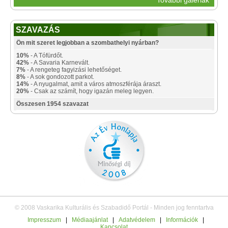
SZAVAZÁS
Ön mit szeret legjobban a szombathelyi nyárban?
10%
- A Tófürdőt.
42%
- A Savaria Karnevált.
7%
- A rengeteg fagyizási lehetőséget.
8%
- A sok gondozott parkot.
14%
- A nyugalmat, amit a város atmoszférája áraszt.
20%
- Csak az számít, hogy igazán meleg legyen.
Összesen 1954 szavazat
© 2008 Vaskarika Kulturális és Szabadidő Portál - Minden jog fenntartva
Impresszum
|
Médiaajánlat
|
Adatvédelem
|
Információk
|
Kapcsolat