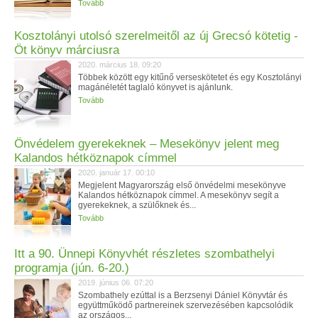
Tovább
Kosztolányi utolsó szerelmeitől az új Grecsó kötetig -
Öt könyv márciusra
2020. március 18. 09:20
Többek között egy kitűnő verseskötetet és egy Kosztolányi
magánéletét taglaló könyvet is ajánlunk.
Tovább
Önvédelem gyerekeknek – Mesekönyv jelent meg
Kalandos hétköznapok címmel
2020. január 17. 00:10
Megjelent Magyarország első önvédelmi mesekönyve
Kalandos hétköznapok címmel. A mesekönyv segít a
gyerekeknek, a szülőknek és...
Tovább
Itt a 90. Ünnepi Könyvhét részletes szombathelyi
programja (jún. 6-20.)
2019. június 06. 07:20
Szombathely ezúttal is a Berzsenyi Dániel Könyvtár és
együttműködő partnereinek szervezésében kapcsolódik
az országos...