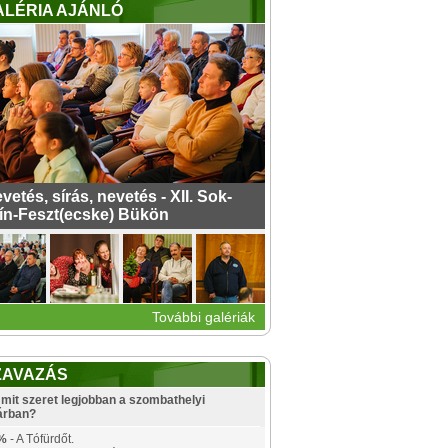
ALÉRIA AJÁNLÓ
vetés, sírás, nevetés - XII. Sok-
ín-Feszt(ecske) Bükön
További galériák
ZAVAZÁS
mit szeret legjobban a szombathelyi
árban?
%
- A Tófürdőt.