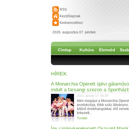
RSS
Kezdőlapnak
Kedvencekhez
2026. augusztus 07. péntek
Címlap
Kultúra
Életmód
Szab
HÍREK
A Monarchia Operett újévi gálaműso
indult a farsangi szezon a Sportház
2022. január 17. 00:30
Idén megújul a Monarchia Operet
produkciója, több száz látványos 
kitűnő énekhangokkal, élő zenek
érkezett...
Tovább
Így cigánykerekezett Oszvald Marik