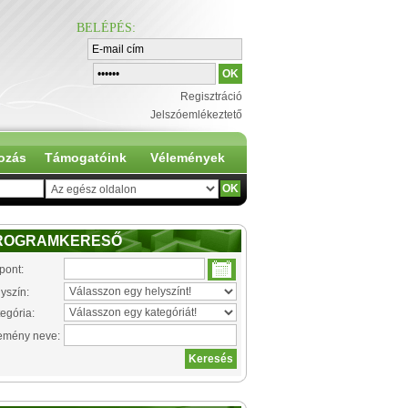
BELÉPÉS
:
Regisztráció
Jelszóemlékeztető
ozás
Támogatóink
Vélemények
ROGRAMKERESŐ
pont:
yszín:
egória:
emény neve: