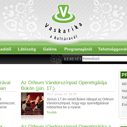
adidő
Látószög
Galéria
Programajánló
Tehetséggond
KERESÉS
P
rával
Az Orfeum Vándorszínpad Operettgálája
Idő
ban
Bükön (jún. 17.)
Hel
2017. június 14. 09:30
Kat
t
Június 17-én ismét Bükre látogat az Orfeum
jelmezzel,
Vándorszínpad, hogy egy operettgálával
Es
arral
robbantsa be a nyarat.
Tovább
a -
Az Orfeum Vándorszínpad Operettgálája a