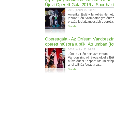
Újévi Operett Gála 2016 a Sportház
2016. január 06. 00:20
Amerika, Erdély, Izrael és Német
január 5-én Szombathelyre érkez
ország leglátványosabb operett s
Tovább
Operettgála - Az Orfeum Vándorszí
operett műsora a büki Átriumban (fot
2014. június 22. 02:15
Június 21-én este az Orfeum
Vándorszínpad látogatott el a Bük
Művelődési Központ Átrium színp
ahol teltház fogadta az...
Tovább