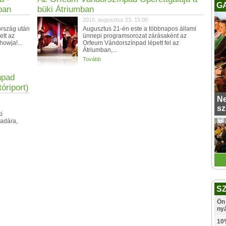
G
ban
büki Átriumban
2015. augusztus 23. 15:00
ország után
Augusztus 21-én este a többnapos állami
ett az
ünnepi programsorozat zárásaként az
howja!...
Orfeum Vándorszínpad lépett fel az
Átriumban,...
Tovább
npad
óriport)
Ne
sz
i
adára,
S
Ön 
ny
10