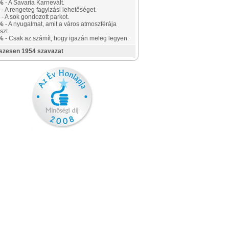
%
- A Savaria Karnevált.
- A rengeteg fagyizási lehetőséget.
- A sok gondozott parkot.
%
- A nyugalmat, amit a város atmoszférája
szt.
%
- Csak az számít, hogy igazán meleg legyen.
szesen 1954 szavazat