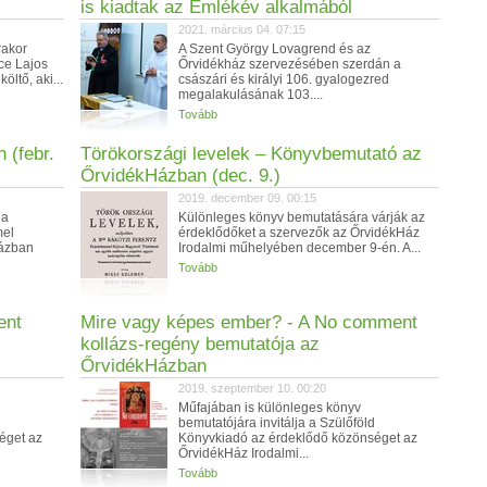
is kiadtak az Emlékév alkalmából
2021. március 04. 07:15
rakor
A Szent György Lovagrend és az
ce Lajos
Őrvidékház szervezésében szerdán a
költő, aki...
császári és királyi 106. gyalogezred
megalakulásának 103....
Tovább
 (febr.
Törökországi levelek – Könyvbemutató az
ŐrvidékHázban (dec. 9.)
2019. december 09. 00:15
 a
Különleges könyv bemutatására várják az
mel
érdeklődőket a szervezők az ŐrvidékHáz
Házban
Irodalmi műhelyében december 9-én. A...
Tovább
ent
Mire vagy képes ember? - A No comment
kollázs-regény bemutatója az
ŐrvidékHázban
2019. szeptember 10. 00:20
Műfajában is különleges könyv
bemutatójára invitálja a Szülőföld
éget az
Könyvkiadó az érdeklődő közönséget az
ŐrvidékHáz Irodalmi...
Tovább