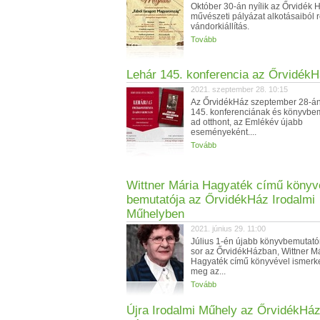
Október 30-án nyílik az Őrvidék 
művészeti pályázat alkotásaiból 
vándorkiállítás.
Tovább
Lehár 145. konferencia az Őrvidék
2021. szeptember 28. 10:15
Az ŐrvidékHáz szeptember 28-án
145. konferenciának és könyvbe
ad otthont, az Emlékév újabb
eseményeként....
Tovább
Wittner Mária Hagyaték című köny
bemutatója az ŐrvidékHáz Irodalmi
Műhelyben
2021. június 29. 11:00
Július 1-én újabb könyvbemutató
sor az ŐrvidékHázban, Wittner Má
Hagyaték című könyvével ismerk
meg az...
Tovább
Újra Irodalmi Műhely az ŐrvidékHá