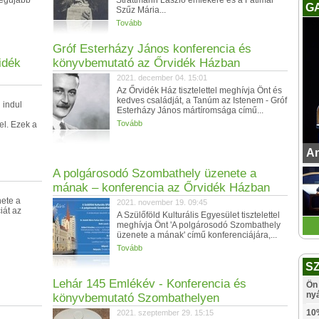
legújabb
Strattmann László emlékére és a Fatimai
G
Szűz Mária...
Tovább
Gróf Esterházy János konferencia és
idék
könyvbemutató az Őrvidék Házban
2021. december 04. 15:01
Az Őrvidék Ház tisztelettel meghívja Önt és
kedves családját, a Tanúm az Istenem - Gróf
 indul
Esterházy János mártíromsága című...
Tovább
l. Ezek a
An
A polgárosodó Szombathely üzenete a
mának – konferencia az Őrvidék Házban
ete a
2021. november 19. 09:45
iát az
A Szülőföld Kulturális Egyesület tisztelettel
meghívja Önt 'A polgárosodó Szombathely
üzenete a mának' című konferenciájára,...
Tovább
S
Lehár 145 Emlékév - Konferencia és
Ön 
ny
könyvbemutató Szombathelyen
10
2021. szeptember 29. 15:15