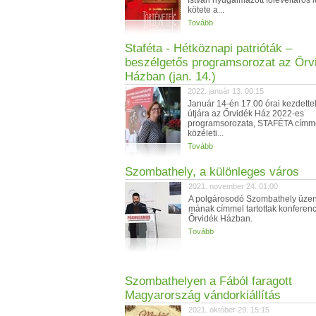
István nyugalmazott főlevéltáros 
kötete a...
Tovább
Staféta - Hétköznapi patrióták –
beszélgetős programsorozat az Őrv
Házban (jan. 14.)
2022. január 13. 00:15
Január 14-én 17.00 órai kezdettel
útjára az Őrvidék Ház 2022-es
programsorozata, STAFÉTA címme
közéleti...
Tovább
Szombathely, a különleges város
2021. november 24. 01:00
A polgárosodó Szombathely üzen
mának címmel tartottak konferenc
Őrvidék Házban.
Tovább
Szombathelyen a Fából faragott
Magyarország vándorkiállítás
2021. október 29. 15:15