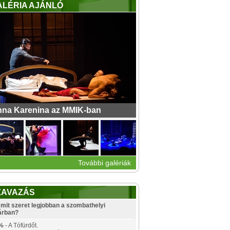
ALÉRIA AJÁNLÓ
na Karenina az MMIK-ban
További galériák
ZAVAZÁS
mit szeret legjobban a szombathelyi
árban?
%
- A Tófürdőt.