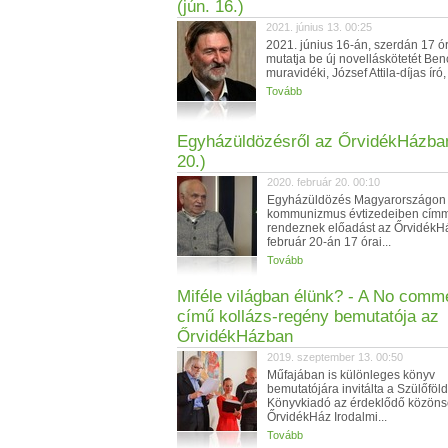
(jún. 16.)
2021. június 13. 00:25
2021. június 16-án, szerdán 17 ó
mutatja be új novelláskötetét Ben
muravidéki, József Attila-díjas író, 
Tovább
Egyházüldözésről az ŐrvidékHázban
20.)
2020. február 20. 00:10
Egyházüldözés Magyarországon
kommunizmus évtizedeiben cím
rendeznek előadást az Őrvidék
február 20-án 17 órai...
Tovább
Miféle világban élünk? - A No comm
című kollázs-regény bemutatója az
ŐrvidékHázban
2019. szeptember 13. 00:50
Műfajában is különleges könyv
bemutatójára invitálta a Szülőföld
Könyvkiadó az érdeklődő közöns
ŐrvidékHáz Irodalmi...
Tovább