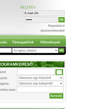
BELÉPÉS
:
Regisztráció
Jelszóemlékeztető
ozás
Támogatóink
Vélemények
ROGRAMKERESŐ
pont:
yszín:
egória:
emény neve: