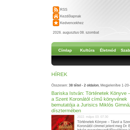
RSS
Kezdőlapnak
Kedvencekhez
2026. augusztus 08. szombat
Címlap
Kultúra
Életmód
Szab
HÍREK
Összesen:
38 tétel - 2 oldalon
, Megjelenítve 1-20-
Bariska István: Történetek Könyve 
a Szent Koronától című könyvének
bemutatója a Jurisics Miklós Gimn
dísztermében
2022. május 03. 07:30
Történetek Könyve – Távol a Sze
Koronától címmel jelent meg Dr. 