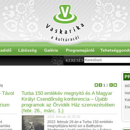
adidő
Látószög
Galéria
Programajánló
Tehetséggond
KERESÉS
P
ig
1
2
Idő
– Távol
Turba 150 emlékév megnyitó és A Magyar
Hel
Királyi Csendőrség konferencia – Újabb
Kat
ázium
programok az Őrvidék Ház szervezésében
Es
(febr. 26., márc. 1.)
2022. február 23. 07:15
nt
2022. február 26-án a Turba 150 emlékév
Bariska
megnyitójára kerül sor a Batthyány-