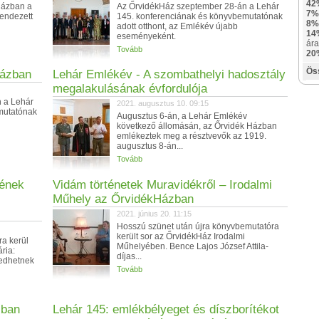
42
Házban a
Az ŐrvidékHáz szeptember 28-án a Lehár
7%
rendezett
145. konferenciának és könyvbemutatónak
8%
adott otthont, az Emlékév újabb
14
eseményeként.
ára
Tovább
20
Ös
Házban
Lehár Emlékév - A szombathelyi hadosztály
megalakulásának évfordulója
 a Lehár
2021. augusztus 10. 09:15
mutatónak
Augusztus 6-án, a Lehár Emlékév
következő állomásán, az Őrvidék Házban
emlékeztek meg a résztvevők az 1919.
augusztus 8-án...
Tovább
vének
Vidám történetek Muravidékről – Irodalmi
Műhely az ŐrvidékHázban
2021. június 20. 11:15
Hosszú szünet után újra könyvbemutatóra
került sor az ŐrvidékHáz Irodalmi
ra kerül
Műhelyében. Bence Lajos József Attila-
ria:
díjas...
edhetnek
Tovább
zban
Lehár 145: emlékbélyeget és díszborítékot